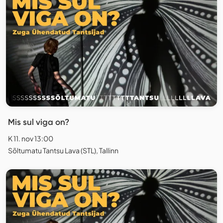
Mis sul viga on?
K 11. nov 13:00
Sõltumatu Tantsu Lava (STL), Tallinn