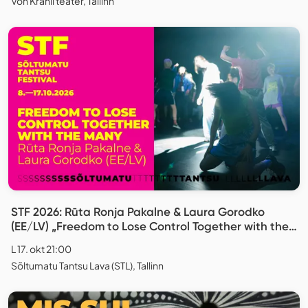
Von Krahli teater, Tallinn
STF 2026: Rūta Ronja Pakalne & Laura Gorodko
(EE/LV) „Freedom to Lose Control Together with the
Many“
L 17. okt 21:00
Sõltumatu Tantsu Lava (STL), Tallinn