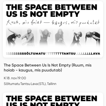
The Space Between Us Is Not Empty (Ruum, mis
hoiab - kaugus, mis puudutab)
K 18. nov 19:00
Sõltumatu Tantsu Lava (STL), Tallinn