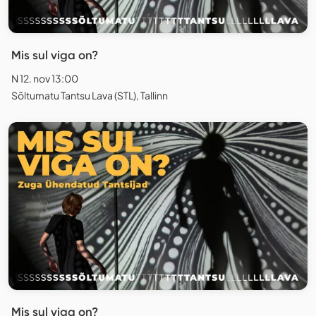
Mis sul viga on?
N 12. nov 13:00
Sõltumatu Tantsu Lava (STL), Tallinn
Mis sul viga on?