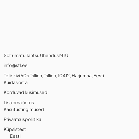
Sõltumatu Tantsu Ühendus MTÜ
info@stl.ee
Telliskivi 60a Tallinn, Tallinn, 10412, Harjumaa, Eesti
Kuidas osta
Korduvad küsimused
Lisa oma üritus
Kasutustingimused
Privaatsuspoliitika
Küpsistest
Eesti