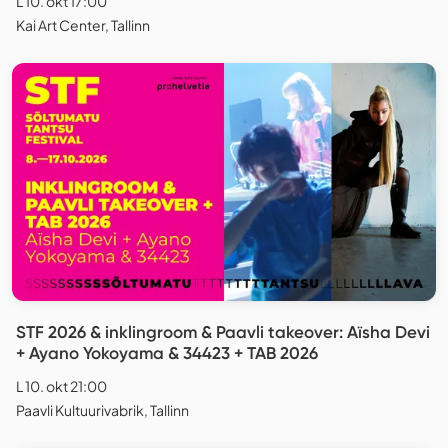
L 10. okt 17:00
Kai Art Center, Tallinn
STF 2026 & inklingroom & Paavli takeover: Aïsha Devi
+ Ayano Yokoyama & 34423 + TAB 2026
L 10. okt 21:00
Paavli Kultuurivabrik, Tallinn