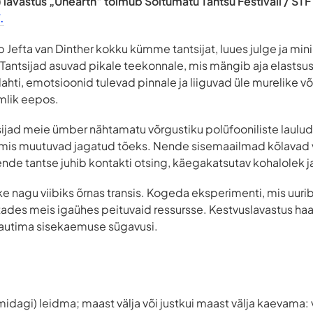
) lavastus „Unearth“ toimub Sõltumatu Tantsu Festivali / S
.
Jefta van Dinther kokku kümme tantsijat, luues julge ja mini
 Tantsijad asuvad pikale teekonnale, mis mängib aja elasts
ahti, emotsioonid tulevad pinnale ja liiguvad üle murelike võ
mlik eepos.
ijad meie ümber nähtamatu võrgustiku polüfooniliste laulu
, mis muutuvad jagatud tõeks. Nende sisemaailmad kõlavad 
ende tantse juhib kontakti otsing, käegakatsutav kohalolek 
e nagu viibiks õrnas transis. Kogeda eksperimenti, mis uur
ades meis igaühes peituvaid ressursse. Kestvuslavastus ha
nautima sisekaemuse sügavusi.
midagi) leidma; maast välja või justkui maast välja kaevama: