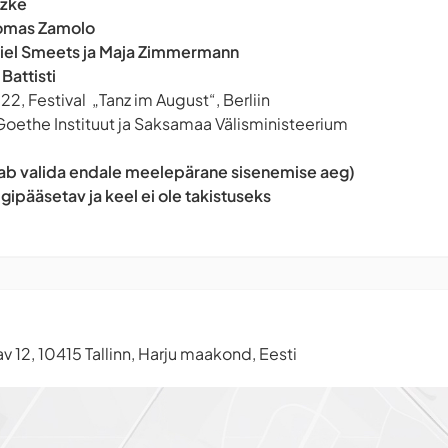
tzke
omas Zamolo
iel Smeets ja Maja Zimmermann
 Battisti
2, Festival „Tanz im August“, Berliin
Goethe Instituut ja Saksamaa Välisministeerium
saab valida endale meelepärane sisenemise aeg)
igipääsetav ja keel ei ole takistuseks
v 12, 10415 Tallinn, Harju maakond, Eesti