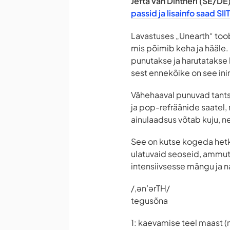
Jefta van Dintheri (SE/DE
passid ja lisainfo saad SIIT
Lavastuses „Unearth“ toob 
mis põimib keha ja hääle.
punutakse ja harutatakse l
sest ennekõike on see ini
Vähehaaval punuvad tants
ja pop-refräänide saatel
ainulaadsus võtab kuju, n
See on kutse kogeda hetk
ulatuvaid seoseid, ammut
intensiivsesse mängu ja 
/,ən’ərTH/
tegusõna
1: kaevamise teel maast (