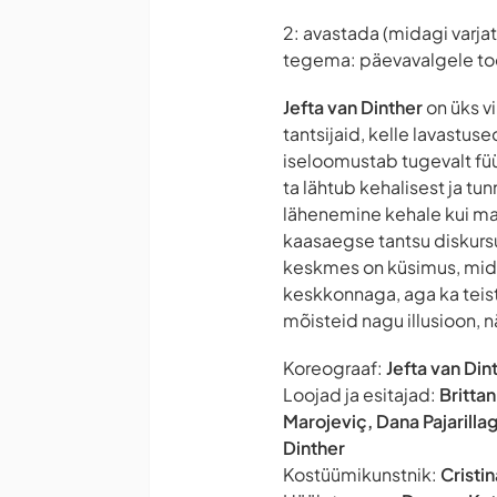
2: avastada (midagi varjat
tegema: päevavalgele t
Jefta van Dinther
on üks v
tantsijaid, kelle lavastu
iseloomustab tugevalt füü
ta lähtub kehalisest ja tu
lähenemine kehale kui mat
kaasaegse tantsu diskurs
keskmes on küsimus, mida
keskkonnaga, aga ka teis
mõisteid nagu illusioon, n
Koreograaf:
Jefta van Din
Loojad ja esitajad:
Britta
Marojeviç, Dana Pajarilla
Dinther
Kostüümikunstnik:
Cristi