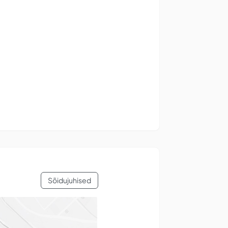
Sõidujuhised