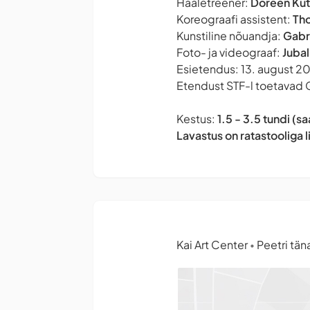
Hääletreener:
Doreen Ku
Koreograafi assistent:
Th
Kunstiline nõuandja:
Gabr
Foto- ja videograaf:
Jubal
Esietendus: 13. august 202
Etendust STF-l toetavad 
Kestus:
1.5 - 3.5 tundi (
Lavastus on ratastooliga l
Kai Art Center
Peetri täna
•