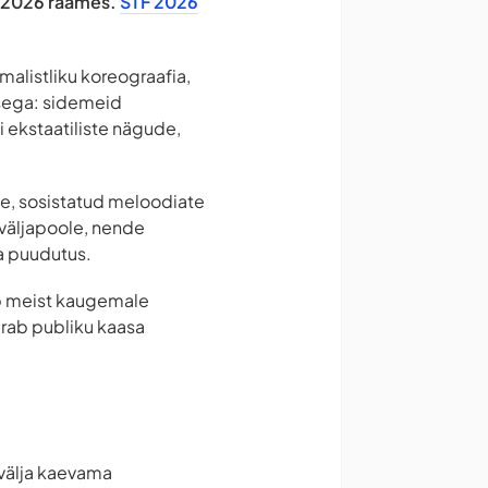
TF 2026 raames.
STF 2026
malistliku koreograafia,
usega: sidemeid
i ekstaatiliste nägude,
de, sosistatud meloodiate
väljapoole, nende
ja puudutus.
ib meist kaugemale
arab publiku kaasa
 välja kaevama