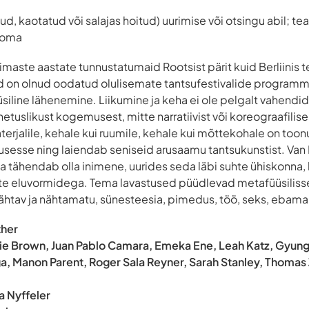
ud, kaotatud või salajas hoitud) uurimise või otsingu abil; te
ooma
iimaste aastate tunnustatumaid Rootsist pärit kuid Berliinis 
sed on olnud oodatud olulisemate tantsufestivalide program
siline lähenemine. Liikumine ja keha ei ole pelgalt vahendid
nnetuslikust kogemusest, mitte narratiivist või koreograafilis
erjalile, kehale kui ruumile, kehale kui mõttekohale on toon
usesse ning laiendab seniseid arusaamu tantsukunstist. Van
 tähendab olla inimene, uurides seda läbi suhte ühiskonna,
te eluvormidega. Tema lavastused püüdlevad metafüüsilisse 
ähtav ja nähtamatu, sünesteesia, pimedus, töö, seks, ebamaisu
ther
nie Brown, Juan Pablo Camara, Emeka Ene, Leah Katz, Gyun
ga, Manon Parent, Roger Sala Reyner, Sarah Stanley, Thomas 
na Nyffeler