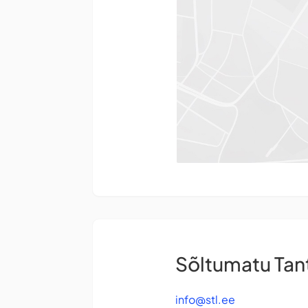
Sõltumatu Ta
info@stl.ee