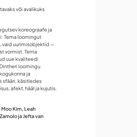
atavaks või avalikuks
tegutsev koreograafe ja
mi. Tema loomingut
, vaid uurimisobjektid —
est vormist. Tema
ud uue kvaliteedi
 Dintheri loomingu
 kogukonna ja
sfääri, käsitledes
s, afekt, hääl ja kujutis.
g Moo Kim, Leah
Zamolo ja Jefta van