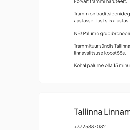
kõrvalt trammi haruteelt.
Tramm on traditsioonidega,
aastasse. Just siis alusta
NB! Palume grupibroneerin
Trammituur sündis Tallinna
linnavalitsuse koostöös.
Kohal palume olla 15 minut
Tallinna Linn
+37258870821