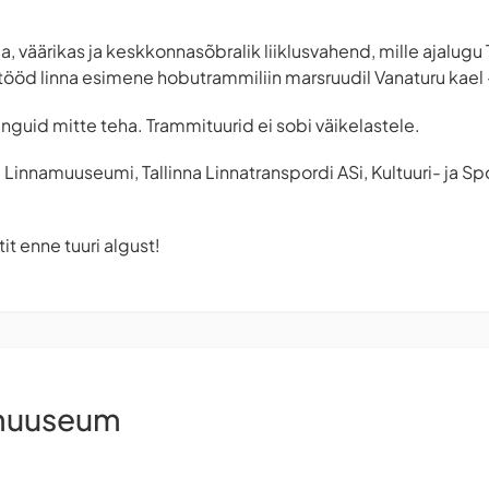
 väärikas ja keskkonnasõbralik liiklusvahend, mille ajalugu 
s tööd linna esimene hobutrammiliin marsruudil Vanaturu kael 
guid mitte teha. Trammituurid ei sobi väikelastele.
 Linnamuuseumi, Tallinna Linnatranspordi ASi, Kultuuri- ja Sp
it enne tuuri algust!
amuuseum