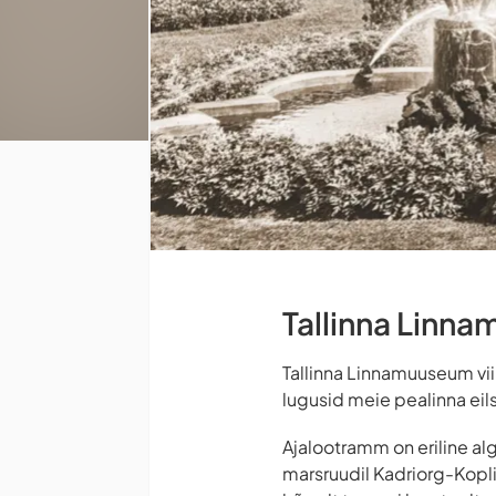
Tallinna Lin
Tallinna Linnamuuseum vii
lugusid meie pealinna eils
Ajalootramm on eriline al
marsruudil Kadriorg-Kopli