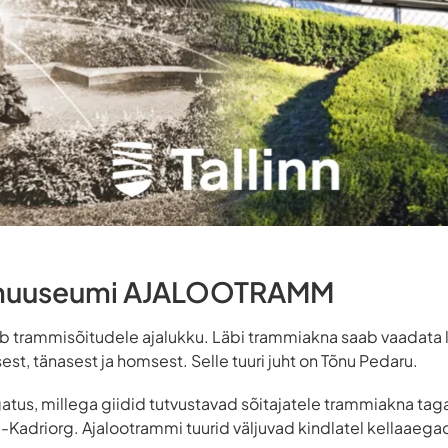
namuuseumi AJALOOTRAMM
b trammisõitudele ajalukku. Läbi trammiakna saab vaadata l
est, tänasest ja homsest. Selle tuuri juht on Tõnu Pedaru.
gatus, millega giidid tutvustavad sõitajatele trammiakna taga
-Kadriorg. Ajalootrammi tuurid väljuvad kindlatel kellaaegad