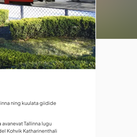
inna ning kuulata giidide
 avanevat Tallinna lugu
el Kohvik Katharinenthali