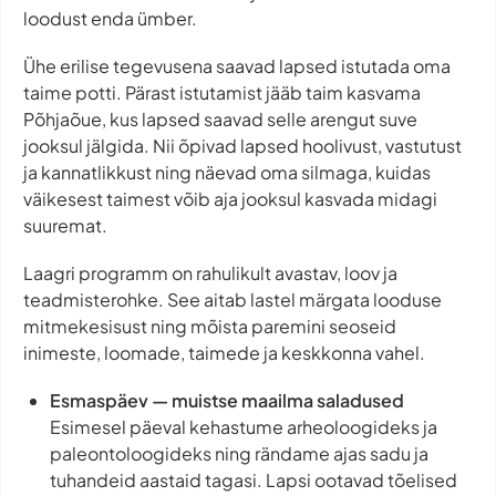
loodust enda ümber.
Ühe erilise tegevusena saavad lapsed istutada oma
taime potti. Pärast istutamist jääb taim kasvama
Põhjaõue, kus lapsed saavad selle arengut suve
jooksul jälgida. Nii õpivad lapsed hoolivust, vastutust
ja kannatlikkust ning näevad oma silmaga, kuidas
väikesest taimest võib aja jooksul kasvada midagi
suuremat.
Laagri programm on rahulikult avastav, loov ja
teadmisterohke. See aitab lastel märgata looduse
mitmekesisust ning mõista paremini seoseid
inimeste, loomade, taimede ja keskkonna vahel.
Esmaspäev — muistse maailma saladused
Esimesel päeval kehastume arheoloogideks ja
paleontoloogideks ning rändame ajas sadu ja
tuhandeid aastaid tagasi. Lapsi ootavad tõelised