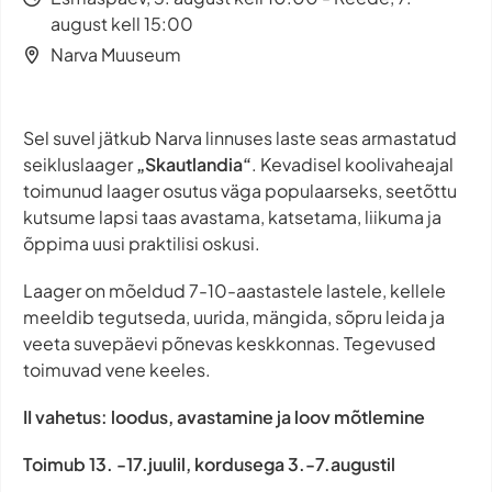
august kell 15:00
Narva Muuseum
Sel suvel jätkub Narva linnuses laste seas armastatud
seikluslaager
„Skautlandia“
. Kevadisel koolivaheajal
toimunud laager osutus väga populaarseks, seetõttu
kutsume lapsi taas avastama, katsetama, liikuma ja
õppima uusi praktilisi oskusi.
Laager on mõeldud 7-10-aastastele lastele, kellele
meeldib tegutseda, uurida, mängida, sõpru leida ja
veeta suvepäevi põnevas keskkonnas. Tegevused
toimuvad vene keeles.
II vahetus: loodus, avastamine ja loov mõtlemine
Toimub 13. -17.juulil, kordusega 3.-7.augustil