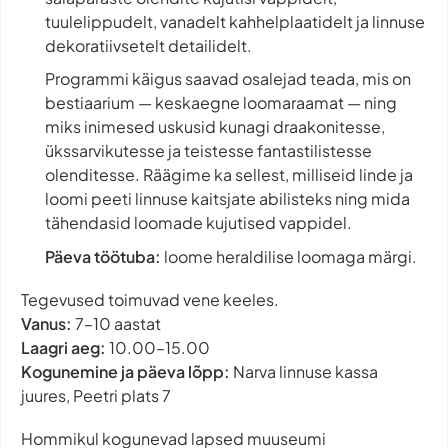
tuulelippudelt, vanadelt kahhelplaatidelt ja linnuse
dekoratiivsetelt detailidelt.
Programmi käigus saavad osalejad teada, mis on
bestiaarium — keskaegne loomaraamat — ning
miks inimesed uskusid kunagi draakonitesse,
ükssarvikutesse ja teistesse fantastilistesse
olenditesse. Räägime ka sellest, milliseid linde ja
loomi peeti linnuse kaitsjate abilisteks ning mida
tähendasid loomade kujutised vappidel.
Päeva töötuba:
loome heraldilise loomaga märgi.
Tegevused toimuvad vene keeles.
Vanus:
7–10 aastat
Laagri aeg:
10.00–15.00
Kogunemine ja päeva lõpp:
Narva linnuse kassa
juures, Peetri plats 7
Hommikul kogunevad lapsed muuseumi