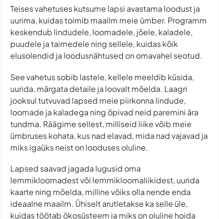
Teises vahetuses kutsume lapsi avastama loodust ja
uurima, kuidas toimib maailm meie ümber. Programm
keskendub lindudele, loomadele, jõele, kaladele,
puudele ja taimedele ning sellele, kuidas kõik
elusolendid ja loodusnähtused on omavahel seotud.
See vahetus sobib lastele, kellele meeldib küsida,
uurida, märgata detaile ja loovalt mõelda. Laagri
jooksul tutvuvad lapsed meie piirkonna lindude,
loomade ja kaladega ning õpivad neid paremini ära
tundma. Räägime sellest, milliseid liike võib meie
ümbruses kohata, kus nad elavad, mida nad vajavad ja
miks igaüks neist on looduses oluline.
Lapsed saavad jagada lugusid oma
lemmikloomadest või lemmikloomaliikidest, uurida
kaarte ning mõelda, milline võiks olla nende enda
ideaalne maailm. Ühiselt arutletakse ka selle üle,
kuidas töötab ökosüsteem ja miks on oluline hoida