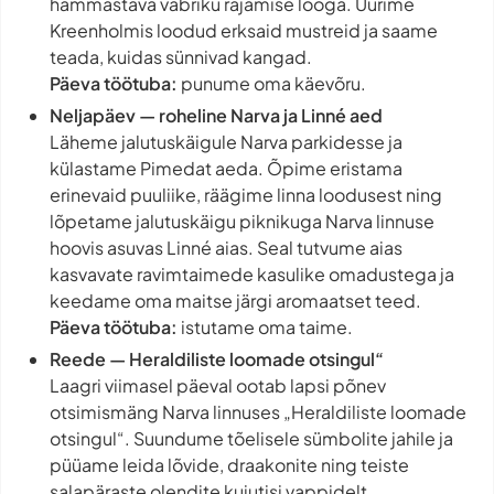
hämmastava vabriku rajamise looga. Uurime
Kreenholmis loodud erksaid mustreid ja saame
teada, kuidas sünnivad kangad.
Päeva töötuba:
punume oma käevõru.
Neljapäev — roheline Narva ja Linné aed
Läheme jalutuskäigule Narva parkidesse ja
külastame Pimedat aeda. Õpime eristama
erinevaid puuliike, räägime linna loodusest ning
lõpetame jalutuskäigu piknikuga Narva linnuse
hoovis asuvas Linné aias. Seal tutvume aias
kasvavate ravimtaimede kasulike omadustega ja
keedame oma maitse järgi aromaatset teed.
Päeva töötuba:
istutame oma taime.
Reede — Heraldiliste loomade otsingul“
Laagri viimasel päeval ootab lapsi põnev
otsimismäng Narva linnuses „Heraldiliste loomade
otsingul“. Suundume tõelisele sümbolite jahile ja
püüame leida lõvide, draakonite ning teiste
salapäraste olendite kujutisi vappidelt,