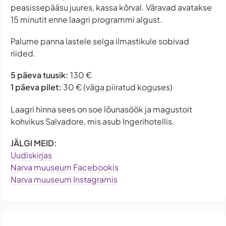
peasissepääsu juures, kassa kõrval. Väravad avatakse
15 minutit enne laagri programmi algust.
Palume panna lastele selga ilmastikule sobivad
riided.
5 päeva tuusik:
130 €
1 päeva pilet:
30 € (väga piiratud koguses)
Laagri hinna sees on soe lõunasöök ja magustoit
kohvikus Salvadore, mis asub Ingerihotellis.
JÄLGI MEID:
Uudiskirjas
Narva muuseum Facebookis
Narva muuseum Instagramis