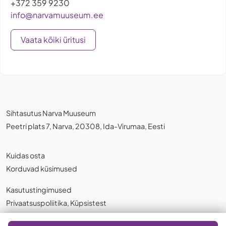
+372 359 9230
info@narvamuuseum.ee
Vaata kõiki üritusi
Sihtasutus Narva Muuseum
Peetri plats 7, Narva, 20308, Ida-Virumaa, Eesti
Kuidas osta
Korduvad küsimused
Kasutustingimused
Privaatsuspoliitika
,
Küpsistest
Eesti