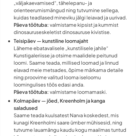
„väljakaevamised“, tähelepanu- ja
orienteerumismängud ning tutvumine sellega,
kuidas teadlased mineviku jälgi leiavad ja uurivad.
Päeva töötuba:
valmistame kipsist ja kummist
dinosauruseskeletist dinosauruse kivistise.
Teisipäev — kunstiline loomajaht
Läheme ebatavalisele „kunstilisele jahile“
Kunstigaleriisse ja otsime maalidele peitunud
loomi. Saame teada, millised loomad ja linnud
elavad meie metsades, õpime märkama detaile
ning proovime valitud looma iseloomu
loomingulises töös edasi anda.
Päeva töötuba:
valmistame loomamaski.
Kolmapäev — jõed, Kreenholm ja kanga
saladused
Saame teada kuulsatest Narva koskedest, mis
kunagi Kreenholmi saare ümber mühisesid, ning
tutvume lauamängu kaudu kogu maailmas tuntud