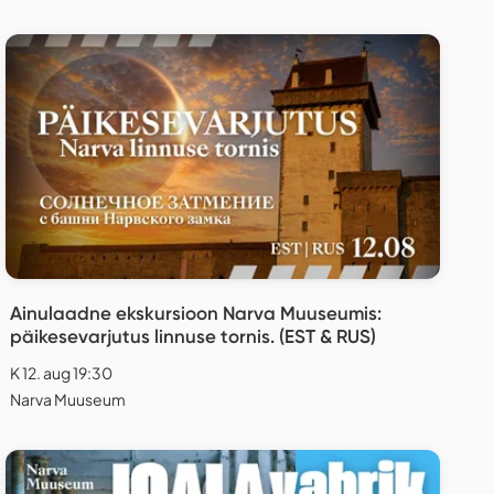
Ainulaadne ekskursioon Narva Muuseumis:
päikesevarjutus linnuse tornis. (EST & RUS)
K 12. aug 19:30
Narva Muuseum