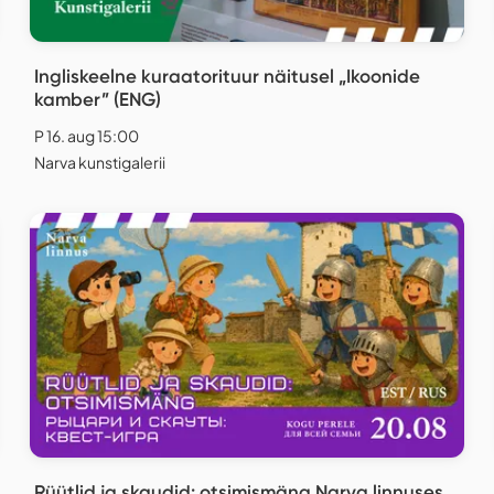
Ingliskeelne kuraatorituur näitusel „Ikoonide
kamber” (ENG)
P 16. aug 15:00
Narva kunstigalerii
Rüütlid ja skaudid: otsimismäng Narva linnuses