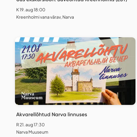
K 19. aug 18:00
Kreenholmi vana värav, Narva
Akvarellõhtud Narva linnuses
R 21. aug 17:30
Narva Muuseum