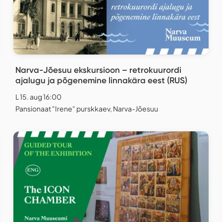
Narva-Jõesuu ekskursioon – retrokuurordi
ajalugu ja põgenemine linnakära eest (RUS)
L 15. aug 16:00
Pansionaat "Irene" purskkaev, Narva-Jõesuu