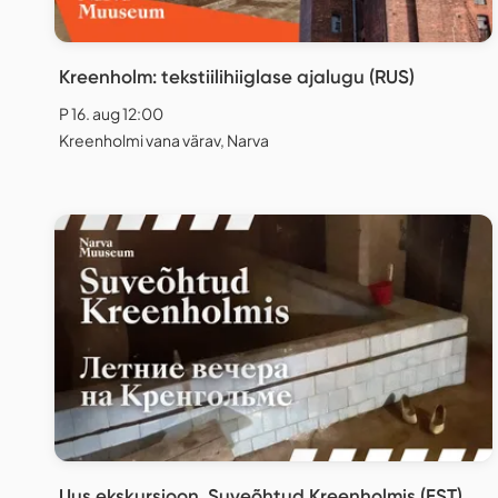
Kreenholm: tekstiilihiiglase ajalugu (RUS)
P 16. aug 12:00
Kreenholmi vana värav, Narva
Uus ekskursioon. Suveõhtud Kreenholmis (EST)