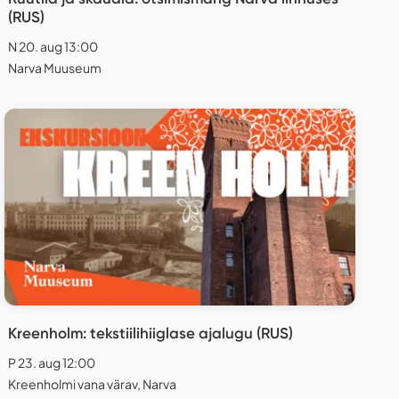
(RUS)
N 20. aug 13:00
Narva Muuseum
Kreenholm: tekstiilihiiglase ajalugu (RUS)
P 23. aug 12:00
Kreenholmi vana värav, Narva