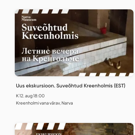
Uus ekskursioon. Suveõhtud Kreenholmis (EST)
K 12. aug 18:00
Kreenholmi vana värav, Narva