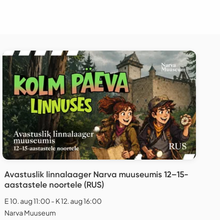
Avastuslik linnalaager Narva muuseumis 12–15-
aastastele noortele (RUS)
E 10. aug 11:00 - K 12. aug 16:00
Narva Muuseum