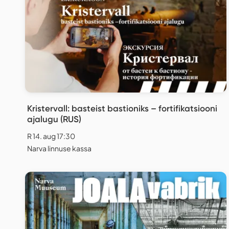
Kristervall: basteist bastioniks – fortifikatsiooni
ajalugu (RUS)
R 14. aug 17:30
Narva linnuse kassa