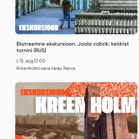
Ekstreemne ekskursioon. Joala vabrik: keldrist
tornini (RUS)
L 15. aug 12:00
Kreenholmi vana värav, Narva