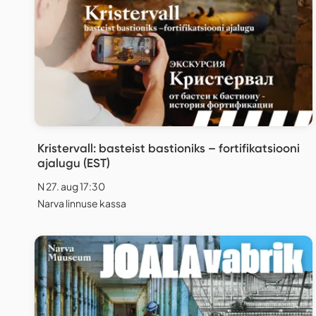
Kristervall: basteist bastioniks – fortifikatsiooni
ajalugu (EST)
N 27. aug 17:30
Narva linnuse kassa