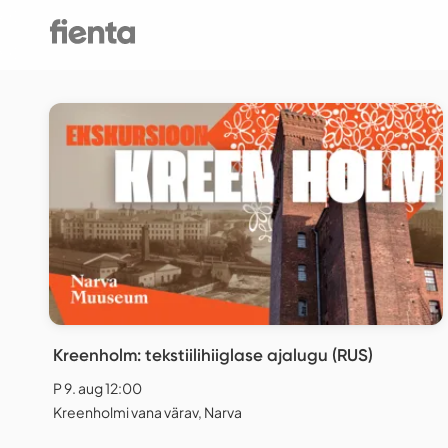
Kreenholm: tekstiilihiiglase ajalugu (RUS)
P 9. aug 12:00
Kreenholmi vana värav, Narva