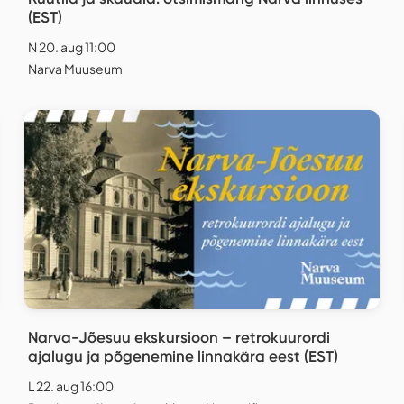
(EST)
N 20. aug 11:00
Narva Muuseum
Narva-Jõesuu ekskursioon – retrokuurordi
ajalugu ja põgenemine linnakära eest (EST)
L 22. aug 16:00