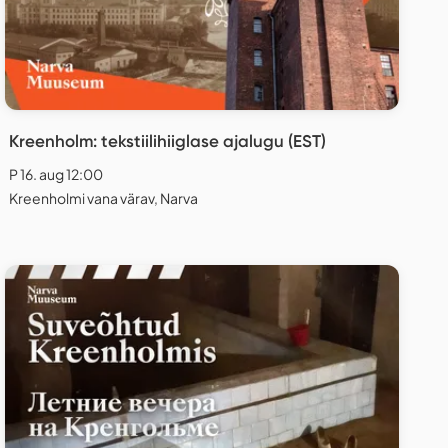
Kreenholm: tekstiilihiiglase ajalugu (EST)
P 16. aug 12:00
Kreenholmi vana värav, Narva