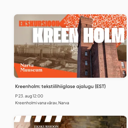
Kreenholm: tekstiilihiiglase ajalugu (EST)
P 23. aug 12:00
Kreenholmi vana värav, Narva