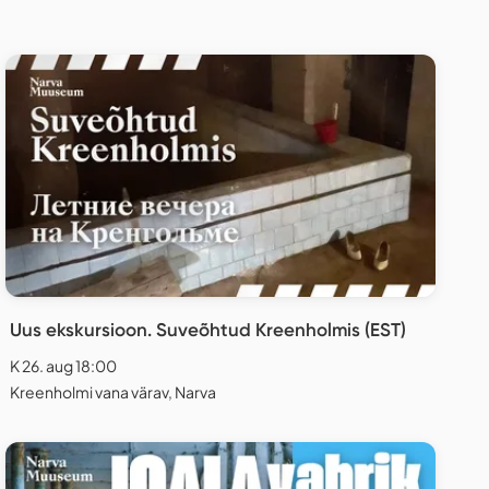
Uus ekskursioon. Suveõhtud Kreenholmis (EST)
K 26. aug 18:00
Kreenholmi vana värav, Narva