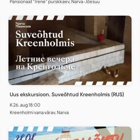
Pansionaat "Irene" purskkaev, Narva-Jõesuu
Uus ekskursioon. Suveõhtud Kreenholmis (RUS)
K 26. aug 18:00
Kreenholmi vana värav, Narva