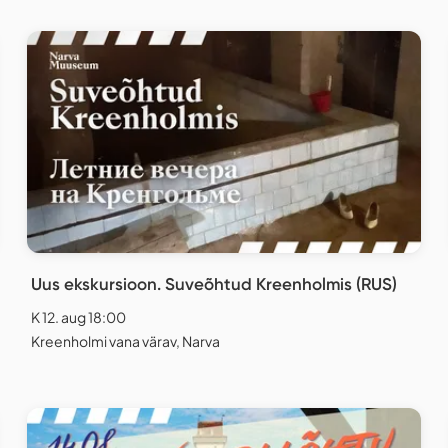
Uus ekskursioon. Suveõhtud Kreenholmis (RUS)
K 12. aug 18:00
Kreenholmi vana värav, Narva