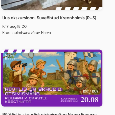
Uus ekskursioon. Suveõhtud Kreenholmis (RUS)
K 19. aug 18:00
Kreenholmi vana värav, Narva
Rüütlid ja skaudid: otsimismäng Narva linnuses