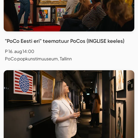
"PoCo Eesti eri" teematuur PoCos (INGLISE keeles)
P 16. aug 14:00
PoCo popkunstimuuseum, Tallinn