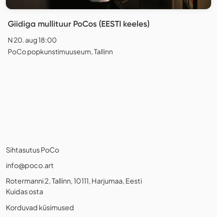
Giidiga mullituur PoCos (EESTI keeles)
N 20. aug 18:00
PoCo popkunstimuuseum, Tallinn
Sihtasutus PoCo
info@poco.art
Rotermanni 2, Tallinn, 10111, Harjumaa, Eesti
Kuidas osta
Korduvad küsimused