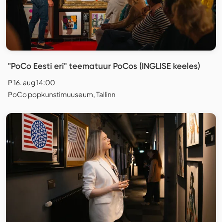
"PoCo Eesti eri" teematuur PoCos (INGLISE keeles)
P 16. aug 14:00
PoCo popkunstimuuseum, Tallinn