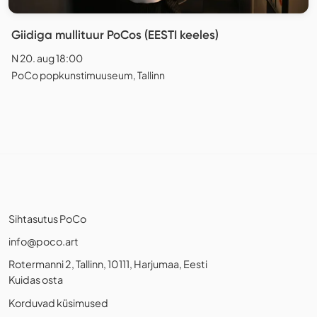
Giidiga mullituur PoCos (EESTI keeles)
N 20. aug 18:00
PoCo popkunstimuuseum, Tallinn
Sihtasutus PoCo
info@poco.art
Rotermanni 2, Tallinn, 10111, Harjumaa, Eesti
Kuidas osta
Korduvad küsimused