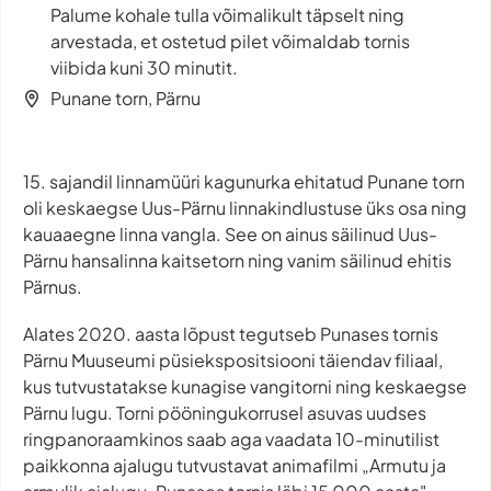
Palume kohale tulla võimalikult täpselt ning
arvestada, et ostetud pilet võimaldab tornis
viibida kuni 30 minutit.
Punane torn, Pärnu
15. sajandil linnamüüri kagunurka ehitatud Punane torn
oli keskaegse Uus-Pärnu linnakindlustuse üks osa ning
kauaaegne linna vangla. See on ainus säilinud Uus-
Pärnu hansalinna kaitsetorn ning vanim säilinud ehitis
Pärnus.
Alates 2020. aasta lõpust tegutseb Punases tornis
Pärnu Muuseumi püsiekspositsiooni täiendav filiaal,
kus tutvustatakse kunagise vangitorni ning keskaegse
Pärnu lugu. Torni pööningukorrusel asuvas uudses
ringpanoraamkinos saab aga vaadata 10-minutilist
paikkonna ajalugu tutvustavat animafilmi „Armutu ja