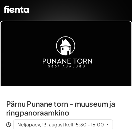
Pärnu Punane torn - muuseum ja
ringpanoraamkino
Neljapäev, 13. august kell 15:30 - 16:00