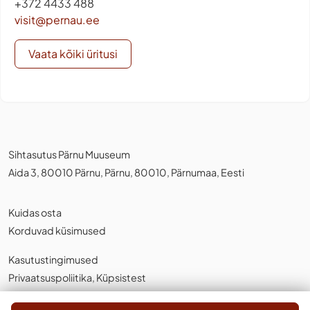
+372 4433 488
visit@pernau.ee
Vaata kõiki üritusi
Sihtasutus Pärnu Muuseum
Aida 3, 80010 Pärnu, Pärnu, 80010, Pärnumaa, Eesti
Kuidas osta
Korduvad küsimused
Kasutustingimused
Privaatsuspoliitika
,
Küpsistest
Eesti