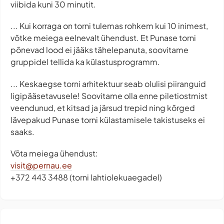
viibida kuni 30 minutit.
... Kui korraga on torni tulemas rohkem kui 10 inimest,
võtke meiega eelnevalt ühendust. Et Punase torni
põnevad lood ei jääks tähelepanuta, soovitame
gruppidel tellida ka külastusprogramm.
... Keskaegse torni arhitektuur seab olulisi piiranguid
ligipääsetavusele! Soovitame olla enne piletiostmist
veendunud, et kitsad ja järsud trepid ning kõrged
lävepakud Punase torni külastamisele takistuseks ei
saaks.
Võta meiega ühendust:
visit@pernau.ee
+372 443 3488 (torni lahtiolekuaegadel)