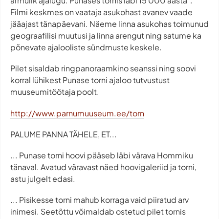
armulik ajalugu. Punases tornis läbi 15 000 aasta".
Filmi keskmes on vaataja asukohast avanev vaade
jääajast tänapäevani. Näeme linna asukohas toimunud
geograafilisi muutusi ja linna arengut ning satume ka
põnevate ajalooliste sündmuste keskele.
Pilet sisaldab ringpanoraamkino seanssi ning soovi
korral lühikest Punase torni ajaloo tutvustust
muuseumitöötaja poolt.
http://www.parnumuuseum.ee/torn
PALUME PANNA TÄHELE, ET...
... Punase torni hoovi pääseb läbi värava Hommiku
tänaval. Avatud väravast näed hoovigaleriid ja torni,
astu julgelt edasi.
... Pisikesse torni mahub korraga vaid piiratud arv
inimesi. Seetõttu võimaldab ostetud pilet tornis