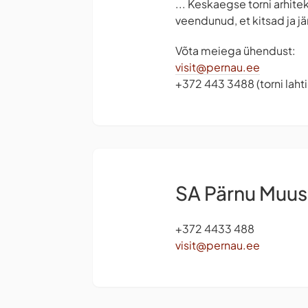
... Keskaegse torni arhite
veendunud, et kitsad ja j
Võta meiega ühendust:
visit@pernau.ee
+372 443 3488 (torni lah
SA Pärnu Muu
+372 4433 488
visit@pernau.ee