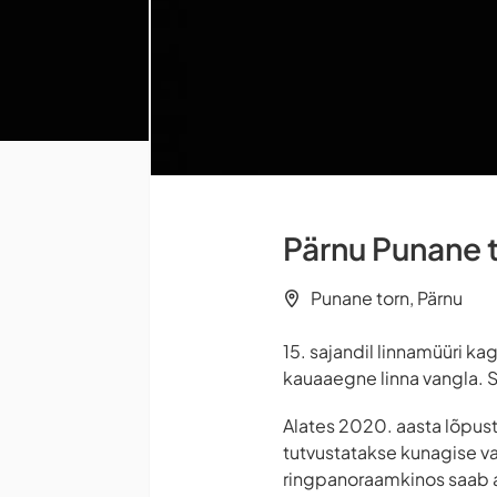
Pärnu Punane 
Punane torn, Pärnu
15. sajandil linnamüüri k
kauaaegne linna vangla. Se
Alates 2020. aasta lõpust
tutvustatakse kunagise va
ringpanoraamkinos saab ag