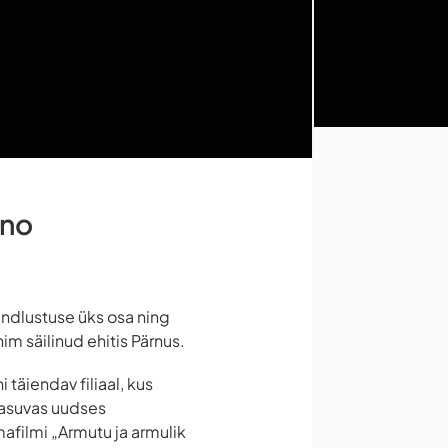
ino
indlustuse üks osa ning
im säilinud ehitis Pärnus.
täiendav filiaal, kus
 asuvas uudses
afilmi „Armutu ja armulik