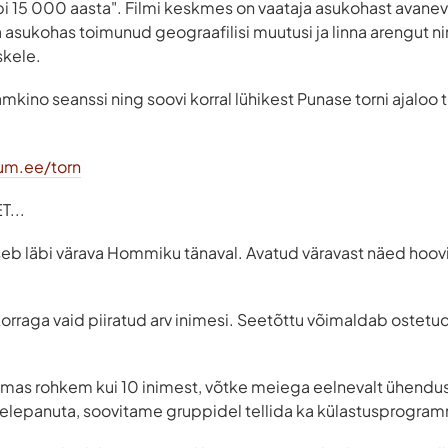
äbi 15 000 aasta". Filmi keskmes on vaataja asukohast avanev
 asukohas toimunud geograafilisi muutusi ja linna arengut 
skele.
mkino seanssi ning soovi korral lühikest Punase torni ajaloo 
um.ee/torn
...
seb läbi värava Hommiku tänaval. Avatud väravast näed hooviga
korraga vaid piiratud arv inimesi. Seetõttu võimaldab ostetud 
ulemas rohkem kui 10 inimest, võtke meiega eelnevalt ühendus
helepanuta, soovitame gruppidel tellida ka külastusprogra