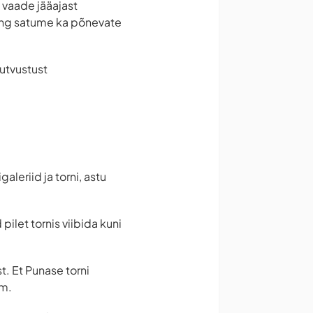
 vaade jääajast
ning satume ka põnevate
tutvustust
leriid ja torni, astu
pilet tornis viibida kuni
t. Et Punase torni
mm.