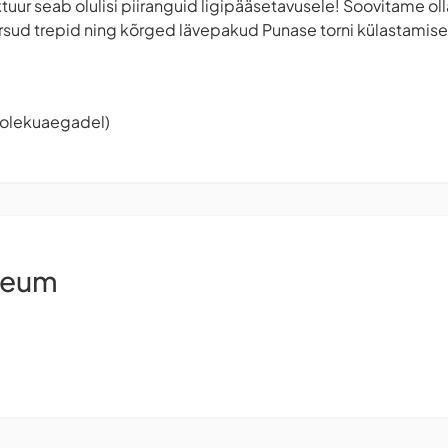
ktuur seab olulisi piiranguid ligipääsetavusele! Soovitame ol
ärsud trepid ning kõrged lävepakud Punase torni külastamisel
tiolekuaegadel)
seum