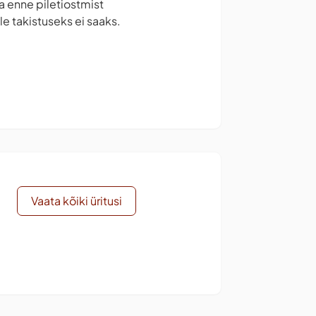
la enne piletiostmist
e takistuseks ei saaks.
Vaata kõiki üritusi