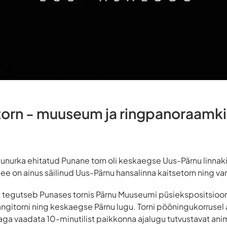
torn - muuseum ja ringpanoraamk
agunurka ehitatud Punane torn oli keskaegse Uus-Pärnu linnak
e on ainus säilinud Uus-Pärnu hansalinna kaitsetorn ning van
 tegutseb Punases tornis Pärnu Muuseumi püsiekspositsiooni 
ngitorni ning keskaegse Pärnu lugu. Torni pööningukorrusel
a vaadata 10-minutilist paikkonna ajalugu tutvustavat anim