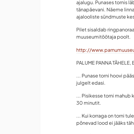
ajalugu. Punases tornis l
tänapäevani. Näeme linna
ajalooliste sündmuste ke
Pilet sisaldab ringpanoraa
muuseumitöötaja poolt.
http://www.parnumuuse
PALUME PANNA TÄHELE, ET
... Punase torni hoovi pää
julgelt edasi.
... Pisikesse torni mahub 
30 minutit.
... Kui korraga on torni t
põnevad lood ei jääks tä