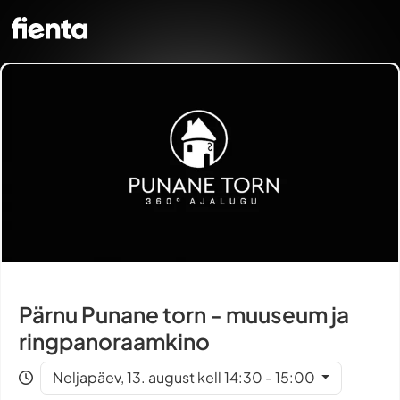
Pärnu Punane torn - muuseum ja
ringpanoraamkino
Neljapäev, 13. august kell 14:30 - 15:00