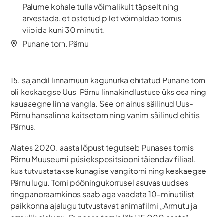
Palume kohale tulla võimalikult täpselt ning
arvestada, et ostetud pilet võimaldab tornis
viibida kuni 30 minutit.
Punane torn, Pärnu
15. sajandil linnamüüri kagunurka ehitatud Punane torn
oli keskaegse Uus-Pärnu linnakindlustuse üks osa ning
kauaaegne linna vangla. See on ainus säilinud Uus-
Pärnu hansalinna kaitsetorn ning vanim säilinud ehitis
Pärnus.
Alates 2020. aasta lõpust tegutseb Punases tornis
Pärnu Muuseumi püsiekspositsiooni täiendav filiaal,
kus tutvustatakse kunagise vangitorni ning keskaegse
Pärnu lugu. Torni pööningukorrusel asuvas uudses
ringpanoraamkinos saab aga vaadata 10-minutilist
paikkonna ajalugu tutvustavat animafilmi „Armutu ja