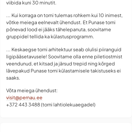
viibida kuni 30 minutit.
... Kui korraga on torni tulemas rohkem kui 10 inimest,
võtke meiega eelnevalt ühendust. Et Punase torni
põnevad lood ei jääks tähelepanuta, soovitame
gruppidel tellida ka külastusprogramm.
... Keskaegse torni arhitektuur seab olulisi piiranguid
ligipääsetavusele! Soovitame olla enne piletiostmist
veendunud, et kitsad ja järsud trepid ning kõrged
lävepakud Punase torni külastamisele takistuseks ei
saaks.
Võta meiega ühendust:
visit@pernau.ee
+372 443 3488 (torni lahtiolekuaegadel)