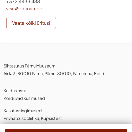
+372 4433 488
visit@pernau.ee
Vaata kõiki üritusi
Sihtasutus Pärnu Muuseum
Aida 3, 80010 Pärnu, Pärnu, 80010, Pärnumaa, Eesti
Kuidas osta
Korduvad küsimused
Kasutustingimused
Privaatsuspoliitika
,
Küpsistest
Eesti