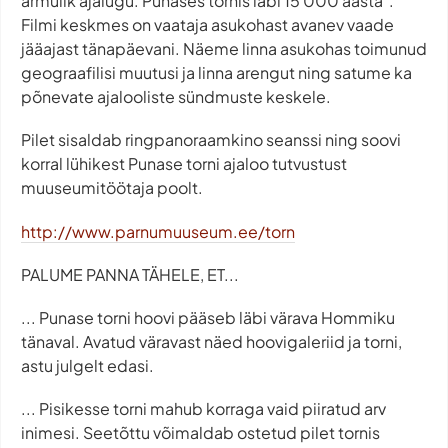
armulik ajalugu. Punases tornis läbi 15 000 aasta".
Filmi keskmes on vaataja asukohast avanev vaade
jääajast tänapäevani. Näeme linna asukohas toimunud
geograafilisi muutusi ja linna arengut ning satume ka
põnevate ajalooliste sündmuste keskele.
Pilet sisaldab ringpanoraamkino seanssi ning soovi
korral lühikest Punase torni ajaloo tutvustust
muuseumitöötaja poolt.
http://www.parnumuuseum.ee/torn
PALUME PANNA TÄHELE, ET...
... Punase torni hoovi pääseb läbi värava Hommiku
tänaval. Avatud väravast näed hoovigaleriid ja torni,
astu julgelt edasi.
... Pisikesse torni mahub korraga vaid piiratud arv
inimesi. Seetõttu võimaldab ostetud pilet tornis