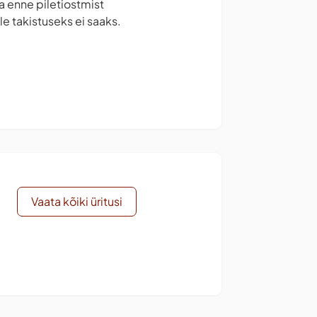
la enne piletiostmist
e takistuseks ei saaks.
Vaata kõiki üritusi