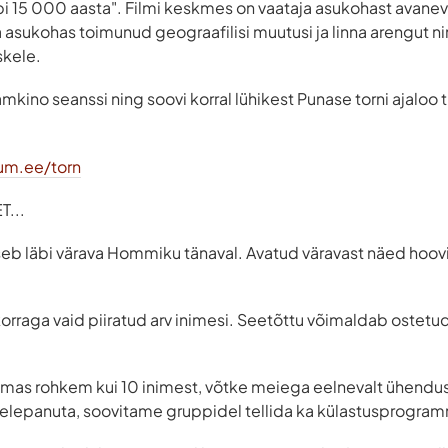
äbi 15 000 aasta". Filmi keskmes on vaataja asukohast avanev
 asukohas toimunud geograafilisi muutusi ja linna arengut 
skele.
mkino seanssi ning soovi korral lühikest Punase torni ajaloo 
um.ee/torn
...
seb läbi värava Hommiku tänaval. Avatud väravast näed hooviga
korraga vaid piiratud arv inimesi. Seetõttu võimaldab ostetud 
ulemas rohkem kui 10 inimest, võtke meiega eelnevalt ühendus
helepanuta, soovitame gruppidel tellida ka külastusprogra