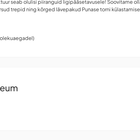
ktuur seab olulisi piiranguid ligipääsetavusele! Soovitame ol
ärsud trepid ning kõrged lävepakud Punase torni külastamisel
tiolekuaegadel)
seum