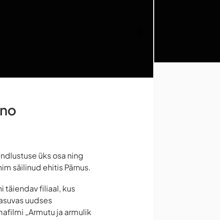
ino
indlustuse üks osa ning
im säilinud ehitis Pärnus.
täiendav filiaal, kus
 asuvas uudses
afilmi „Armutu ja armulik