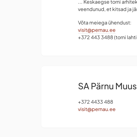
... Keskaegse torni arhite
veendunud, et kitsad ja j
Võta meiega ühendust:
visit@pernau.ee
+372 443 3488 (torni lah
SA Pärnu Muu
+372 4433 488
visit@pernau.ee