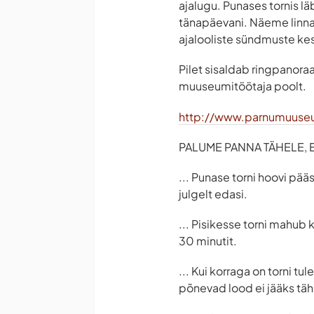
ajalugu. Punases tornis l
tänapäevani. Näeme linna
ajalooliste sündmuste ke
Pilet sisaldab ringpanoraa
muuseumitöötaja poolt.
http://www.parnumuuse
PALUME PANNA TÄHELE, ET
... Punase torni hoovi pää
julgelt edasi.
... Pisikesse torni mahub 
30 minutit.
... Kui korraga on torni t
põnevad lood ei jääks tä