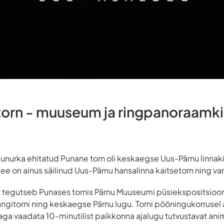
torn - muuseum ja ringpanoraamk
agunurka ehitatud Punane torn oli keskaegse Uus-Pärnu linnak
e on ainus säilinud Uus-Pärnu hansalinna kaitsetorn ning van
 tegutseb Punases tornis Pärnu Muuseumi püsiekspositsiooni 
ngitorni ning keskaegse Pärnu lugu. Torni pööningukorrusel
a vaadata 10-minutilist paikkonna ajalugu tutvustavat anim