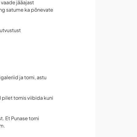
 vaade jääajast
ning satume ka põnevate
tutvustust
leriid ja torni, astu
pilet tornis viibida kuni
t. Et Punase torni
mm.