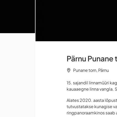
Pärnu Punane 
Punane torn, Pärnu
15. sajandil linnamüüri k
kauaaegne linna vangla. Se
Alates 2020. aasta lõpust
tutvustatakse kunagise va
ringpanoraamkinos saab ag