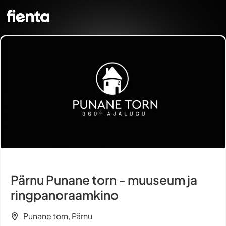
Pärnu Punane torn - muuseum ja
ringpanoraamkino
Punane torn, Pärnu