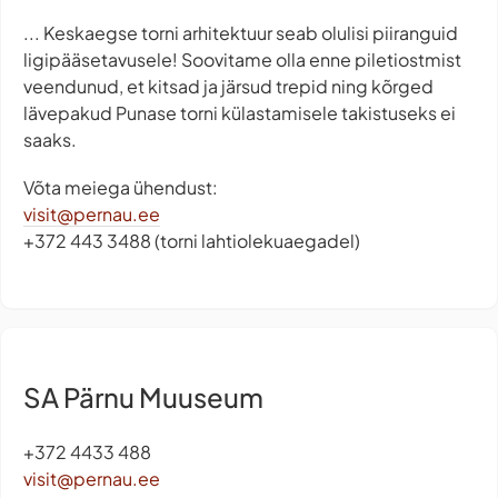
... Keskaegse torni arhitektuur seab olulisi piiranguid
ligipääsetavusele! Soovitame olla enne piletiostmist
veendunud, et kitsad ja järsud trepid ning kõrged
lävepakud Punase torni külastamisele takistuseks ei
saaks.
Võta meiega ühendust:
visit@pernau.ee
+372 443 3488 (torni lahtiolekuaegadel)
SA Pärnu Muuseum
+372 4433 488
visit@pernau.ee