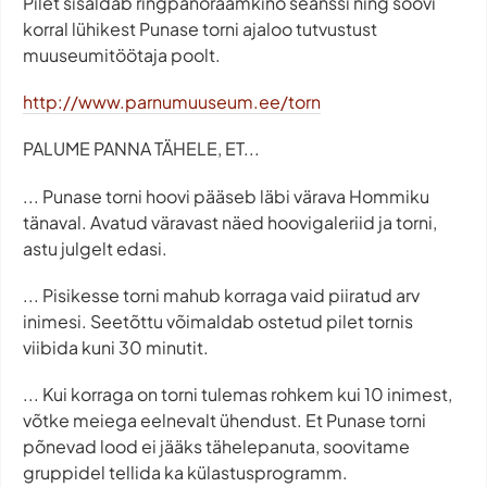
Pilet sisaldab ringpanoraamkino seanssi ning soovi
korral lühikest Punase torni ajaloo tutvustust
muuseumitöötaja poolt.
http://www.parnumuuseum.ee/torn
PALUME PANNA TÄHELE, ET...
... Punase torni hoovi pääseb läbi värava Hommiku
tänaval. Avatud väravast näed hoovigaleriid ja torni,
astu julgelt edasi.
... Pisikesse torni mahub korraga vaid piiratud arv
inimesi. Seetõttu võimaldab ostetud pilet tornis
viibida kuni 30 minutit.
... Kui korraga on torni tulemas rohkem kui 10 inimest,
võtke meiega eelnevalt ühendust. Et Punase torni
põnevad lood ei jääks tähelepanuta, soovitame
gruppidel tellida ka külastusprogramm.