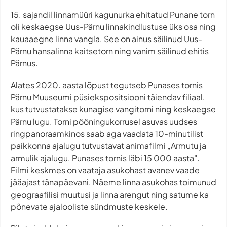
15. sajandil linnamüüri kagunurka ehitatud Punane torn
oli keskaegse Uus-Pärnu linnakindlustuse üks osa ning
kauaaegne linna vangla. See on ainus säilinud Uus-
Pärnu hansalinna kaitsetorn ning vanim säilinud ehitis
Pärnus.
Alates 2020. aasta lõpust tegutseb Punases tornis
Pärnu Muuseumi püsiekspositsiooni täiendav filiaal,
kus tutvustatakse kunagise vangitorni ning keskaegse
Pärnu lugu. Torni pööningukorrusel asuvas uudses
ringpanoraamkinos saab aga vaadata 10-minutilist
paikkonna ajalugu tutvustavat animafilmi „Armutu ja
armulik ajalugu. Punases tornis läbi 15 000 aasta".
Filmi keskmes on vaataja asukohast avanev vaade
jääajast tänapäevani. Näeme linna asukohas toimunud
geograafilisi muutusi ja linna arengut ning satume ka
põnevate ajalooliste sündmuste keskele.