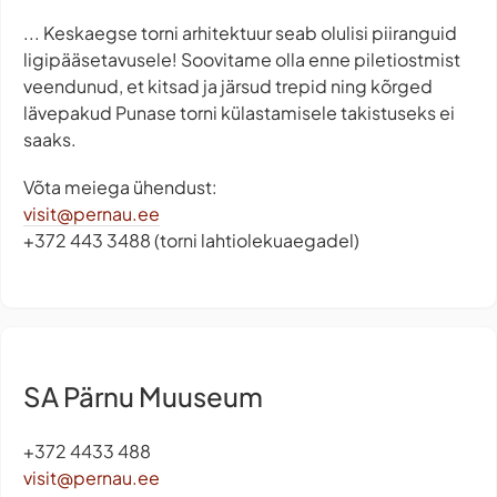
... Keskaegse torni arhitektuur seab olulisi piiranguid
ligipääsetavusele! Soovitame olla enne piletiostmist
veendunud, et kitsad ja järsud trepid ning kõrged
lävepakud Punase torni külastamisele takistuseks ei
saaks.
Võta meiega ühendust:
visit@pernau.ee
+372 443 3488 (torni lahtiolekuaegadel)
SA Pärnu Muuseum
+372 4433 488
visit@pernau.ee