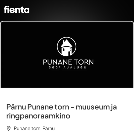
Pärnu Punane torn - muuseum ja
ringpanoraamkino
Punane torn, Pärnu