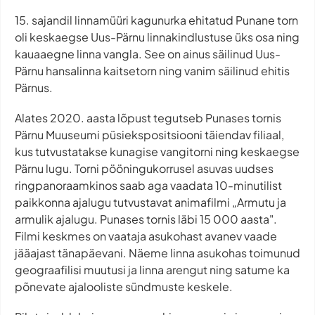
15. sajandil linnamüüri kagunurka ehitatud Punane torn
oli keskaegse Uus-Pärnu linnakindlustuse üks osa ning
kauaaegne linna vangla. See on ainus säilinud Uus-
Pärnu hansalinna kaitsetorn ning vanim säilinud ehitis
Pärnus.
Alates 2020. aasta lõpust tegutseb Punases tornis
Pärnu Muuseumi püsiekspositsiooni täiendav filiaal,
kus tutvustatakse kunagise vangitorni ning keskaegse
Pärnu lugu. Torni pööningukorrusel asuvas uudses
ringpanoraamkinos saab aga vaadata 10-minutilist
paikkonna ajalugu tutvustavat animafilmi „Armutu ja
armulik ajalugu. Punases tornis läbi 15 000 aasta".
Filmi keskmes on vaataja asukohast avanev vaade
jääajast tänapäevani. Näeme linna asukohas toimunud
geograafilisi muutusi ja linna arengut ning satume ka
põnevate ajalooliste sündmuste keskele.