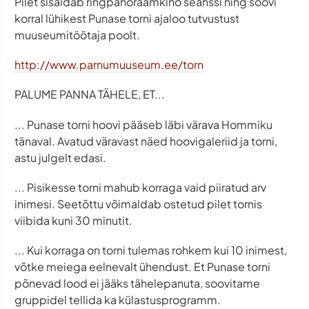
Pilet sisaldab ringpanoraamkino seanssi ning soovi
korral lühikest Punase torni ajaloo tutvustust
muuseumitöötaja poolt.
http://www.parnumuuseum.ee/torn
PALUME PANNA TÄHELE, ET...
... Punase torni hoovi pääseb läbi värava Hommiku
tänaval. Avatud väravast näed hoovigaleriid ja torni,
astu julgelt edasi.
... Pisikesse torni mahub korraga vaid piiratud arv
inimesi. Seetõttu võimaldab ostetud pilet tornis
viibida kuni 30 minutit.
... Kui korraga on torni tulemas rohkem kui 10 inimest,
võtke meiega eelnevalt ühendust. Et Punase torni
põnevad lood ei jääks tähelepanuta, soovitame
gruppidel tellida ka külastusprogramm.