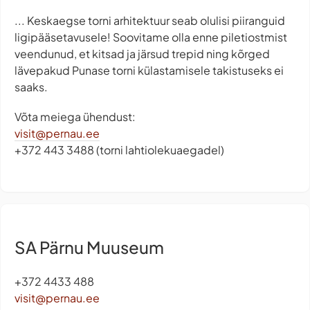
... Keskaegse torni arhitektuur seab olulisi piiranguid
ligipääsetavusele! Soovitame olla enne piletiostmist
veendunud, et kitsad ja järsud trepid ning kõrged
lävepakud Punase torni külastamisele takistuseks ei
saaks.
Võta meiega ühendust:
visit@pernau.ee
+372 443 3488 (torni lahtiolekuaegadel)
SA Pärnu Muuseum
+372 4433 488
visit@pernau.ee