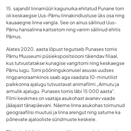
15. sajandil linnamüüri kagunurka ehitatud Punane torn
oli keskaegse Uus-Pärnu linnakindlustuse üks osa ning
kauaaegne linna vangla. See on ainus säilinud Uus-
Pärnu hansalinna kaitsetorn ning vanim säilinud ehitis
Pärnus.
Alates 2020. aasta lõpust tegutseb Punases tornis
Pärnu Muuseumi püsiekspositsiooni täiendav filiaal,
kus tutvustatakse kunagise vangitorni ning keskaegse
Pärnu lugu. Torni pööningukorrusel asuvas uudses
ringpanoraamkinos saab aga vaadata 10-minutilist
paikkonna ajalugu tutvustavat animafilmi „Armutu ja
armulik ajalugu. Punases tornis läbi 15 000 aasta".
Filmi keskmes on vaataja asukohast avanev vaade
jääajast tänapäevani. Näeme linna asukohas toimunud
geograafilisi muutusi ja linna arengut ning satume ka
põnevate ajalooliste sündmuste keskele.