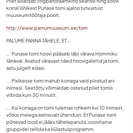
Pilet sisaldab ringpanoraamkino seanssi ning soovi
korral lühikest Punase torni ajaloo tutvustust
muuseumitöötaja poolt.
http://www.parnumuuseum.ee/torn
PALUME PANNA TÄHELE, ET...
... Punase torni hoovi pääseb läbi värava Hommiku
tänaval. Avatud väravast näed hoovigaleriid ja torni,
astu julgelt edasi.
... Pisikesse torni mahub korraga vaid piiratud arv
inimesi. Seetõttu võimaldab ostetud pilet tornis
viibida kuni 30 minutit.
... Kui korraga on torni tulemas rohkem kui 10 inimest,
võtke meiega eelnevalt ühendust. Et Punase torni
põnevad lood ei jääks tähelepanuta, soovitame
gruppidel tellida ka külastusprogramm.