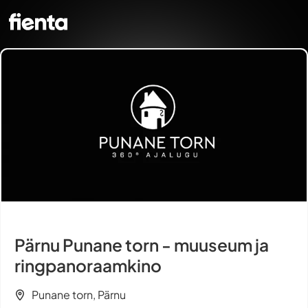
Pärnu Punane torn - muuseum ja
ringpanoraamkino
Punane torn, Pärnu