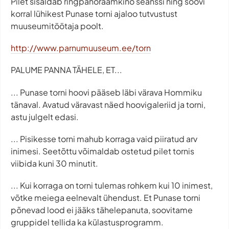
Pilet sisaldab ringpanoraamkino seanssi ning soovi
korral lühikest Punase torni ajaloo tutvustust
muuseumitöötaja poolt.
http://www.parnumuuseum.ee/torn
PALUME PANNA TÄHELE, ET...
... Punase torni hoovi pääseb läbi värava Hommiku
tänaval. Avatud väravast näed hoovigaleriid ja torni,
astu julgelt edasi.
... Pisikesse torni mahub korraga vaid piiratud arv
inimesi. Seetõttu võimaldab ostetud pilet tornis
viibida kuni 30 minutit.
... Kui korraga on torni tulemas rohkem kui 10 inimest,
võtke meiega eelnevalt ühendust. Et Punase torni
põnevad lood ei jääks tähelepanuta, soovitame
gruppidel tellida ka külastusprogramm.