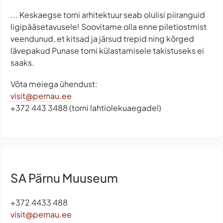
... Keskaegse torni arhitektuur seab olulisi piiranguid
ligipääsetavusele! Soovitame olla enne piletiostmist
veendunud, et kitsad ja järsud trepid ning kõrged
lävepakud Punase torni külastamisele takistuseks ei
saaks.
Võta meiega ühendust:
visit@pernau.ee
+372 443 3488 (torni lahtiolekuaegadel)
SA Pärnu Muuseum
+372 4433 488
visit@pernau.ee