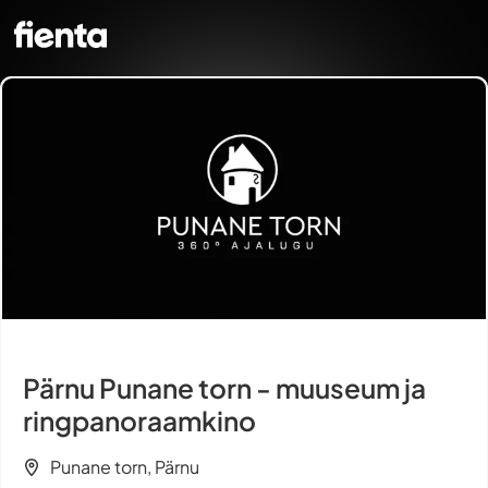
Pärnu Punane torn - muuseum ja
ringpanoraamkino
Punane torn, Pärnu