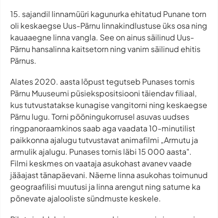
15. sajandil linnamüüri kagunurka ehitatud Punane torn
oli keskaegse Uus-Pärnu linnakindlustuse üks osa ning
kauaaegne linna vangla. See on ainus säilinud Uus-
Pärnu hansalinna kaitsetorn ning vanim säilinud ehitis
Pärnus.
Alates 2020. aasta lõpust tegutseb Punases tornis
Pärnu Muuseumi püsiekspositsiooni täiendav filiaal,
kus tutvustatakse kunagise vangitorni ning keskaegse
Pärnu lugu. Torni pööningukorrusel asuvas uudses
ringpanoraamkinos saab aga vaadata 10-minutilist
paikkonna ajalugu tutvustavat animafilmi „Armutu ja
armulik ajalugu. Punases tornis läbi 15 000 aasta".
Filmi keskmes on vaataja asukohast avanev vaade
jääajast tänapäevani. Näeme linna asukohas toimunud
geograafilisi muutusi ja linna arengut ning satume ka
põnevate ajalooliste sündmuste keskele.