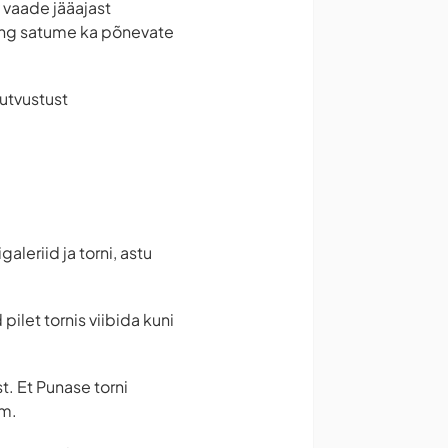
 vaade jääajast
ning satume ka põnevate
tutvustust
leriid ja torni, astu
pilet tornis viibida kuni
t. Et Punase torni
mm.