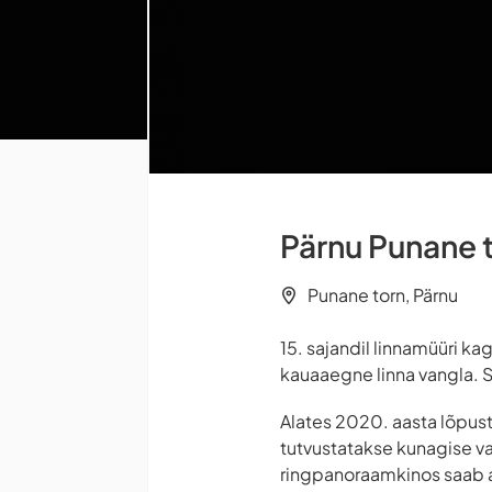
Pärnu Punane 
Punane torn, Pärnu
15. sajandil linnamüüri k
kauaaegne linna vangla. Se
Alates 2020. aasta lõpust
tutvustatakse kunagise va
ringpanoraamkinos saab ag