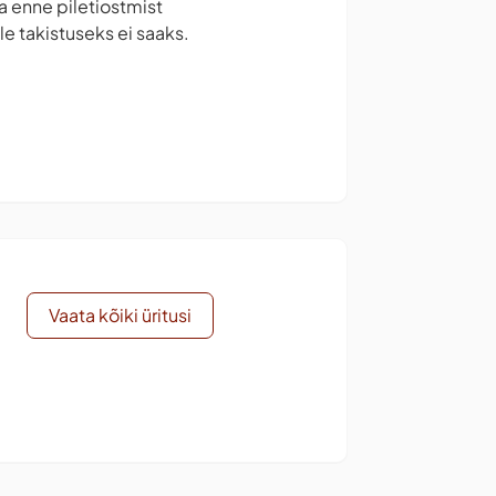
la enne piletiostmist
e takistuseks ei saaks.
Vaata kõiki üritusi