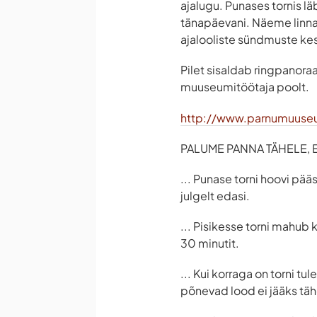
ajalugu. Punases tornis l
tänapäevani. Näeme linna
ajalooliste sündmuste ke
Pilet sisaldab ringpanoraa
muuseumitöötaja poolt.
http://www.parnumuuse
PALUME PANNA TÄHELE, ET
... Punase torni hoovi pää
julgelt edasi.
... Pisikesse torni mahub 
30 minutit.
... Kui korraga on torni t
põnevad lood ei jääks tä