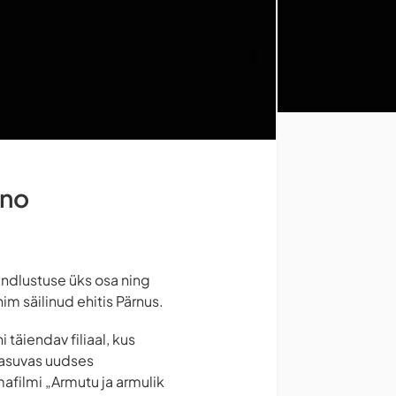
ino
indlustuse üks osa ning
im säilinud ehitis Pärnus.
täiendav filiaal, kus
 asuvas uudses
afilmi „Armutu ja armulik