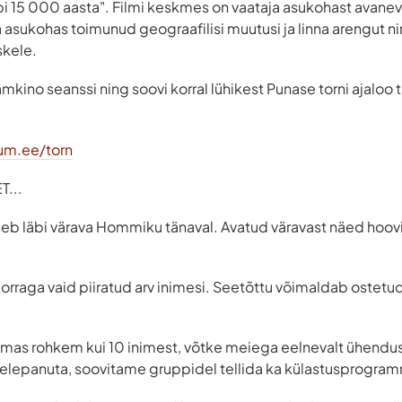
äbi 15 000 aasta". Filmi keskmes on vaataja asukohast avanev
 asukohas toimunud geograafilisi muutusi ja linna arengut 
skele.
mkino seanssi ning soovi korral lühikest Punase torni ajaloo 
um.ee/torn
...
seb läbi värava Hommiku tänaval. Avatud väravast näed hooviga
korraga vaid piiratud arv inimesi. Seetõttu võimaldab ostetud 
ulemas rohkem kui 10 inimest, võtke meiega eelnevalt ühendus
helepanuta, soovitame gruppidel tellida ka külastusprogra