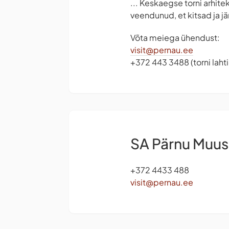
... Keskaegse torni arhite
veendunud, et kitsad ja j
Võta meiega ühendust:
visit@pernau.ee
+372 443 3488 (torni lah
SA Pärnu Muu
+372 4433 488
visit@pernau.ee