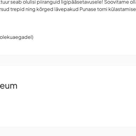
ktuur seab olulisi piiranguid ligipääsetavusele! Soovitame ol
ärsud trepid ning kõrged lävepakud Punase torni külastamisel
tiolekuaegadel)
seum