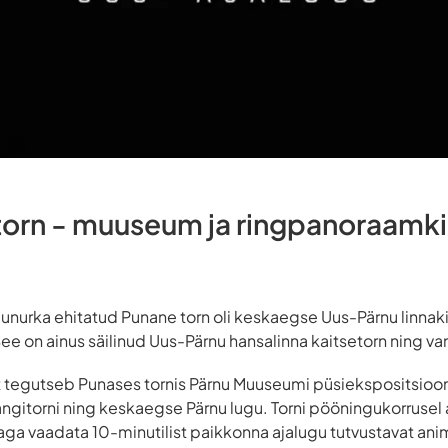
torn - muuseum ja ringpanoraamk
agunurka ehitatud Punane torn oli keskaegse Uus-Pärnu linnak
e on ainus säilinud Uus-Pärnu hansalinna kaitsetorn ning van
 tegutseb Punases tornis Pärnu Muuseumi püsiekspositsiooni 
ngitorni ning keskaegse Pärnu lugu. Torni pööningukorrusel
a vaadata 10-minutilist paikkonna ajalugu tutvustavat anim