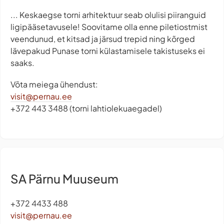
... Keskaegse torni arhitektuur seab olulisi piiranguid
ligipääsetavusele! Soovitame olla enne piletiostmist
veendunud, et kitsad ja järsud trepid ning kõrged
lävepakud Punase torni külastamisele takistuseks ei
saaks.
Võta meiega ühendust:
visit@pernau.ee
+372 443 3488 (torni lahtiolekuaegadel)
SA Pärnu Muuseum
+372 4433 488
visit@pernau.ee