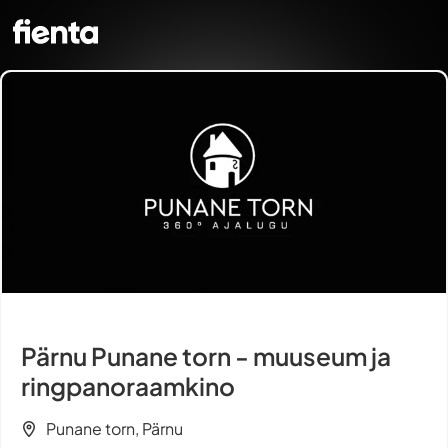
Pärnu Punane torn - muuseum ja
ringpanoraamkino
Punane torn, Pärnu