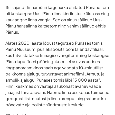
15. sajandil linnamüüri kagunurka ehitatud Punane torn
oli keskaegse Uus-Pärnu linnakindlustuse üks osa ning
kauaaegne linna vangla. See on ainus säilinud Uus-
Pärnu hansalinna kaitsetorn ning vanim säilinud ehitis
Pärnus.
Alates 2020. aasta lõpust tegutseb Punases tornis
Pärnu Muuseumi püsiekspositsiooni täiendav filiaal,
kus tutvustatakse kunagise vangitorni ning keskaegse
Pärnu lugu. Torni pööningukorrusel asuvas uudses
ringpanoraamkinos saab aga vaadata 10-minutilist
paikkonna ajalugu tutvustavat animafilmi „Armutu ja
armulik ajalugu. Punases tornis läbi 15 000 aasta".
Filmi keskmes on vaataja asukohast avanev vaade
jääajast tänapäevani. Näeme linna asukohas toimunud
geograafilisi muutusi ja linna arengut ning satume ka
põnevate ajalooliste sündmuste keskele.