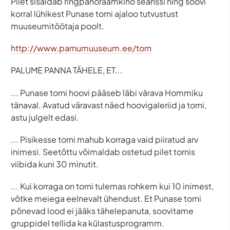
Pilet sisaldab ringpanoraamkino seanssi ning soovi
korral lühikest Punase torni ajaloo tutvustust
muuseumitöötaja poolt.
http://www.parnumuuseum.ee/torn
PALUME PANNA TÄHELE, ET...
... Punase torni hoovi pääseb läbi värava Hommiku
tänaval. Avatud väravast näed hoovigaleriid ja torni,
astu julgelt edasi.
... Pisikesse torni mahub korraga vaid piiratud arv
inimesi. Seetõttu võimaldab ostetud pilet tornis
viibida kuni 30 minutit.
... Kui korraga on torni tulemas rohkem kui 10 inimest,
võtke meiega eelnevalt ühendust. Et Punase torni
põnevad lood ei jääks tähelepanuta, soovitame
gruppidel tellida ka külastusprogramm.