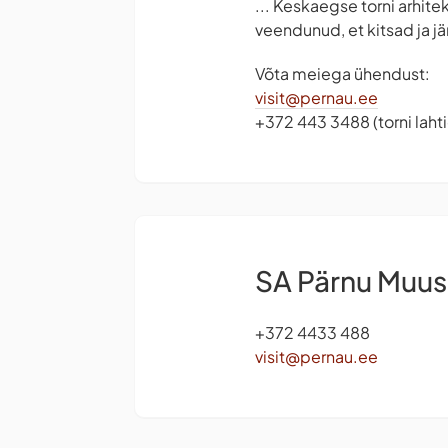
... Keskaegse torni arhite
veendunud, et kitsad ja j
Võta meiega ühendust:
visit@pernau.ee
+372 443 3488 (torni lah
SA Pärnu Muu
+372 4433 488
visit@pernau.ee