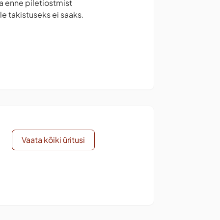
la enne piletiostmist
e takistuseks ei saaks.
Vaata kõiki üritusi