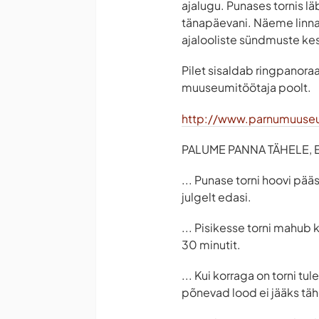
ajalugu. Punases tornis l
tänapäevani. Näeme linna
ajalooliste sündmuste ke
Pilet sisaldab ringpanoraa
muuseumitöötaja poolt.
http://www.parnumuuse
PALUME PANNA TÄHELE, ET
... Punase torni hoovi pää
julgelt edasi.
... Pisikesse torni mahub 
30 minutit.
... Kui korraga on torni t
põnevad lood ei jääks tä