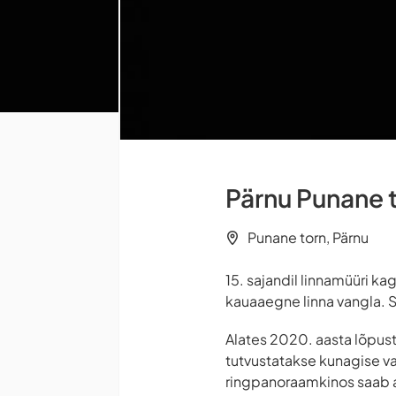
Pärnu Punane 
Punane torn, Pärnu
15. sajandil linnamüüri k
kauaaegne linna vangla. Se
Alates 2020. aasta lõpust
tutvustatakse kunagise va
ringpanoraamkinos saab ag