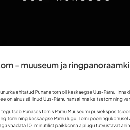
torn - muuseum ja ringpanoraamk
agunurka ehitatud Punane torn oli keskaegse Uus-Pärnu linnak
e on ainus säilinud Uus-Pärnu hansalinna kaitsetorn ning van
 tegutseb Punases tornis Pärnu Muuseumi püsiekspositsiooni 
ngitorni ning keskaegse Pärnu lugu. Torni pööningukorrusel
a vaadata 10-minutilist paikkonna ajalugu tutvustavat anim