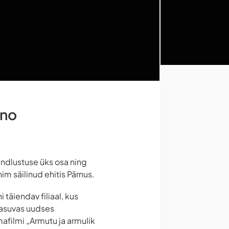
ino
indlustuse üks osa ning
im säilinud ehitis Pärnus.
täiendav filiaal, kus
 asuvas uudses
afilmi „Armutu ja armulik