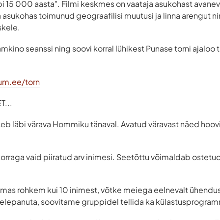
äbi 15 000 aasta". Filmi keskmes on vaataja asukohast avanev
 asukohas toimunud geograafilisi muutusi ja linna arengut 
skele.
mkino seanssi ning soovi korral lühikest Punase torni ajaloo 
um.ee/torn
...
seb läbi värava Hommiku tänaval. Avatud väravast näed hooviga
korraga vaid piiratud arv inimesi. Seetõttu võimaldab ostetud 
ulemas rohkem kui 10 inimest, võtke meiega eelnevalt ühendus
helepanuta, soovitame gruppidel tellida ka külastusprogra