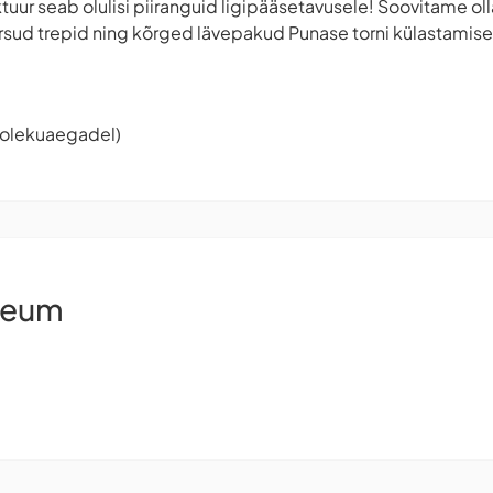
ktuur seab olulisi piiranguid ligipääsetavusele! Soovitame ol
ärsud trepid ning kõrged lävepakud Punase torni külastamisel
tiolekuaegadel)
seum