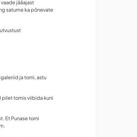
 vaade jääajast
ning satume ka põnevate
tutvustust
leriid ja torni, astu
pilet tornis viibida kuni
t. Et Punase torni
mm.