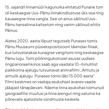
15. sajandil linnamüüri kagunurka ehitatud Punane torn
oli keskaegse Uus-Pärnu linnakindlustuse üks osa ning
kauaaegne linna vangla. See on ainus säilinud Uus-
Pärnu hansalinna kaitsetorn ning vanim säilinud ehitis
Pärnus.
Alates 2020. aasta lõpust tegutseb Punases tornis
Pärnu Muuseumi püsiekspositsiooni täiendav filiaal,
kus tutvustatakse kunagise vangitorni ning keskaegse
Pärnu lugu. Torni pööningukorrusel asuvas uudses
ringpanoraamkinos saab aga vaadata 10-minutilist
paikkonna ajalugu tutvustavat animafilmi „Armutu ja
armulik ajalugu. Punases tornis läbi 15 000 aasta".
Filmi keskmes on vaataja asukohast avanev vaade
jääajast tänapäevani. Näeme linna asukohas toimunud
geograafilisi muutusi ja linna arengut ning satume ka
põnevate ajalooliste sündmuste keskele.