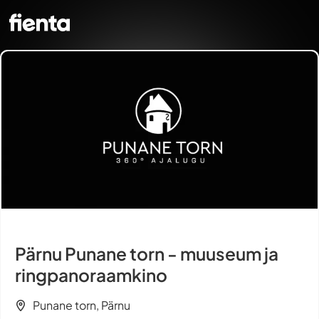
Pärnu Punane torn - muuseum ja
ringpanoraamkino
Punane torn, Pärnu