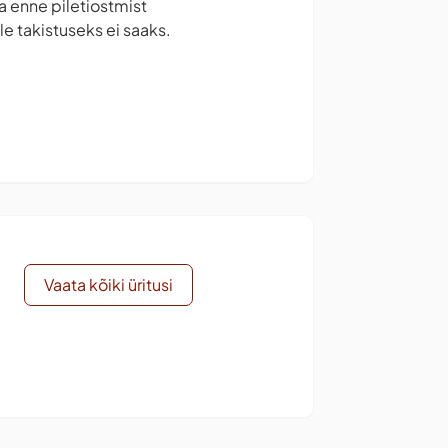
la enne piletiostmist
e takistuseks ei saaks.
Vaata kõiki üritusi