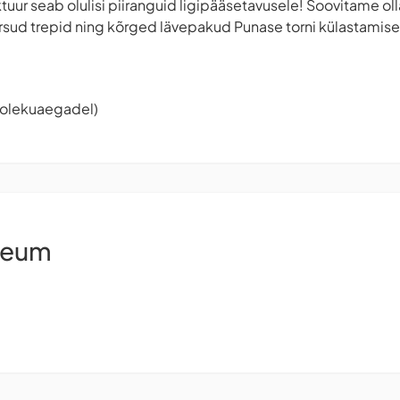
ktuur seab olulisi piiranguid ligipääsetavusele! Soovitame ol
ärsud trepid ning kõrged lävepakud Punase torni külastamisel
tiolekuaegadel)
seum