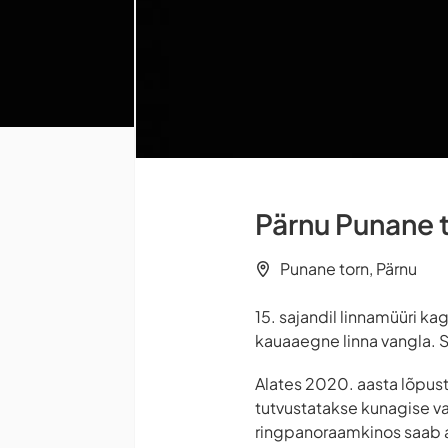
Pärnu Punane 
Punane torn, Pärnu
15. sajandil linnamüüri k
kauaaegne linna vangla. Se
Alates 2020. aasta lõpust
tutvustatakse kunagise va
ringpanoraamkinos saab ag