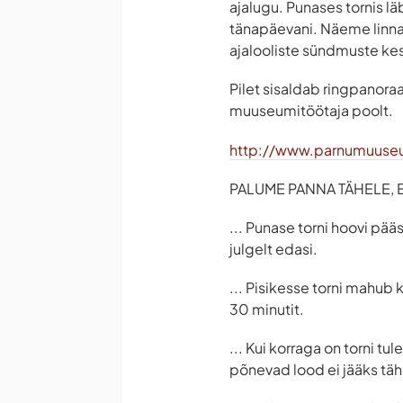
ajalugu. Punases tornis l
tänapäevani. Näeme linna
ajalooliste sündmuste ke
Pilet sisaldab ringpanoraa
muuseumitöötaja poolt.
http://www.parnumuuse
PALUME PANNA TÄHELE, ET
... Punase torni hoovi pää
julgelt edasi.
... Pisikesse torni mahub 
30 minutit.
... Kui korraga on torni t
põnevad lood ei jääks tä