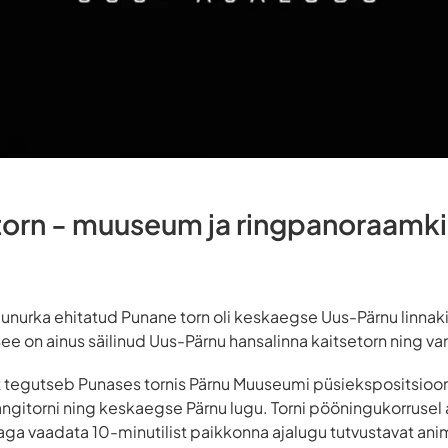
torn - muuseum ja ringpanoraamk
agunurka ehitatud Punane torn oli keskaegse Uus-Pärnu linnak
e on ainus säilinud Uus-Pärnu hansalinna kaitsetorn ning van
 tegutseb Punases tornis Pärnu Muuseumi püsiekspositsiooni 
ngitorni ning keskaegse Pärnu lugu. Torni pööningukorrusel
a vaadata 10-minutilist paikkonna ajalugu tutvustavat anim