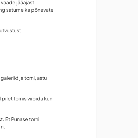
 vaade jääajast
ning satume ka põnevate
tutvustust
leriid ja torni, astu
pilet tornis viibida kuni
t. Et Punase torni
mm.