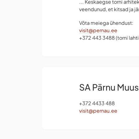
... Keskaegse torni arhite
veendunud, et kitsad ja j
Võta meiega ühendust:
visit@pernau.ee
+372 443 3488 (torni lah
SA Pärnu Muu
+372 4433 488
visit@pernau.ee