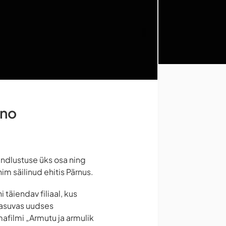
ino
indlustuse üks osa ning
im säilinud ehitis Pärnus.
täiendav filiaal, kus
 asuvas uudses
afilmi „Armutu ja armulik