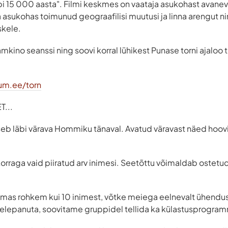
äbi 15 000 aasta". Filmi keskmes on vaataja asukohast avanev
 asukohas toimunud geograafilisi muutusi ja linna arengut 
skele.
mkino seanssi ning soovi korral lühikest Punase torni ajaloo 
um.ee/torn
...
seb läbi värava Hommiku tänaval. Avatud väravast näed hooviga
korraga vaid piiratud arv inimesi. Seetõttu võimaldab ostetud 
ulemas rohkem kui 10 inimest, võtke meiega eelnevalt ühendus
helepanuta, soovitame gruppidel tellida ka külastusprogra