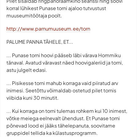
Pilet sisaldab ringpanoraamkino seanssi ning soovi
korral lühikest Punase torni ajaloo tutvustust
muuseumitöötaja poolt.
http://www.parnumuuseum.ee/torn
PALUME PANNA TÄHELE, ET...
... Punase torni hoovi pääseb läbi värava Hommiku
tänaval. Avatud väravast näed hoovigaleriid ja torni,
astu julgelt edasi.
... Pisikesse torni mahub korraga vaid piiratud arv
inimesi. Seetõttu võimaldab ostetud pilet tornis
viibida kuni 30 minutit.
... Kui korraga on torni tulemas rohkem kui 10 inimest,
võtke meiega eelnevalt ühendust. Et Punase torni
põnevad lood ei jääks tähelepanuta, soovitame
gruppidel tellida ka külastusprogramm.