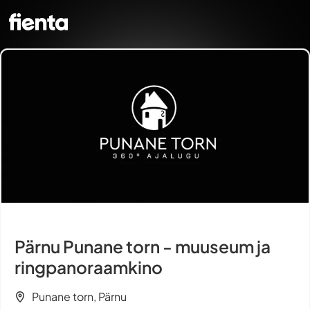
Pärnu Punane torn - muuseum ja
ringpanoraamkino
Punane torn, Pärnu