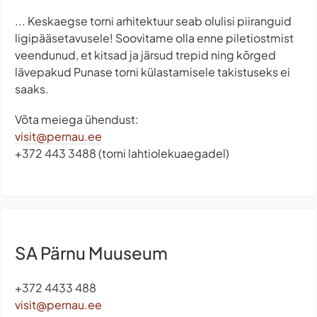
... Keskaegse torni arhitektuur seab olulisi piiranguid
ligipääsetavusele! Soovitame olla enne piletiostmist
veendunud, et kitsad ja järsud trepid ning kõrged
lävepakud Punase torni külastamisele takistuseks ei
saaks.
Võta meiega ühendust:
visit@pernau.ee
+372 443 3488 (torni lahtiolekuaegadel)
SA Pärnu Muuseum
+372 4433 488
visit@pernau.ee