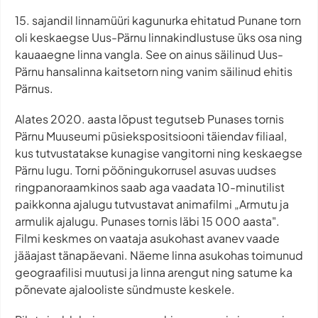
15. sajandil linnamüüri kagunurka ehitatud Punane torn
oli keskaegse Uus-Pärnu linnakindlustuse üks osa ning
kauaaegne linna vangla. See on ainus säilinud Uus-
Pärnu hansalinna kaitsetorn ning vanim säilinud ehitis
Pärnus.
Alates 2020. aasta lõpust tegutseb Punases tornis
Pärnu Muuseumi püsiekspositsiooni täiendav filiaal,
kus tutvustatakse kunagise vangitorni ning keskaegse
Pärnu lugu. Torni pööningukorrusel asuvas uudses
ringpanoraamkinos saab aga vaadata 10-minutilist
paikkonna ajalugu tutvustavat animafilmi „Armutu ja
armulik ajalugu. Punases tornis läbi 15 000 aasta".
Filmi keskmes on vaataja asukohast avanev vaade
jääajast tänapäevani. Näeme linna asukohas toimunud
geograafilisi muutusi ja linna arengut ning satume ka
põnevate ajalooliste sündmuste keskele.