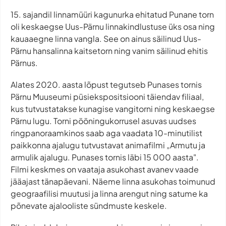
15. sajandil linnamüüri kagunurka ehitatud Punane torn
oli keskaegse Uus-Pärnu linnakindlustuse üks osa ning
kauaaegne linna vangla. See on ainus säilinud Uus-
Pärnu hansalinna kaitsetorn ning vanim säilinud ehitis
Pärnus.
Alates 2020. aasta lõpust tegutseb Punases tornis
Pärnu Muuseumi püsiekspositsiooni täiendav filiaal,
kus tutvustatakse kunagise vangitorni ning keskaegse
Pärnu lugu. Torni pööningukorrusel asuvas uudses
ringpanoraamkinos saab aga vaadata 10-minutilist
paikkonna ajalugu tutvustavat animafilmi „Armutu ja
armulik ajalugu. Punases tornis läbi 15 000 aasta".
Filmi keskmes on vaataja asukohast avanev vaade
jääajast tänapäevani. Näeme linna asukohas toimunud
geograafilisi muutusi ja linna arengut ning satume ka
põnevate ajalooliste sündmuste keskele.