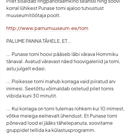
Pilet sisaldab ringpanoraamkino seanssi ning soovi
korral lühikest Punase torni ajaloo tutvustust
muuseumitöötaja poolt.
http://www.parnumuuseum.ee/torn
PALUME PANNA TÄHELE, ET...
... Punase torni hoovi pääseb läbi värava Hommiku
tänaval. Avatud väravast näed hoovigaleriid ja torni,
astu julgelt edasi.
... Pisikesse torni mahub korraga vaid piiratud arv
inimesi. Seetõttu võimaldab ostetud pilet tornis
viibida kuni 30 minutit.
... Kui korraga on torni tulemas rohkem kui 10 inimest,
võtke meiega eelnevalt ühendust. Et Punase torni
põnevad lood ei jääks tähelepanuta, soovitame
gruppidel tellida ka külastusprogramm.