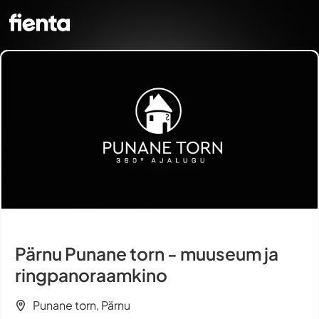
Pärnu Punane torn - muuseum ja
ringpanoraamkino
Punane torn, Pärnu