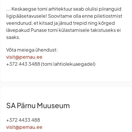
... Keskaegse torni arhitektuur seab olulisi piiranguid
ligipääsetavusele! Soovitame olla enne piletiostmist
veendunud, et kitsad ja järsud trepid ning kõrged
lävepakud Punase torni külastamisele takistuseks ei
saaks.
Võta meiega ühendust:
visit@pernau.ee
+372 443 3488 (torni lahtiolekuaegadel)
SA Pärnu Muuseum
+372 4433 488
visit@pernau.ee