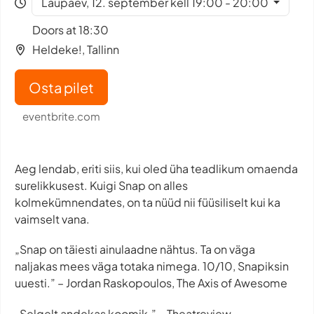
Laupäev, 12. september kell 19:00 - 20:00
Doors at 18:30
Heldeke!, Tallinn
Osta pilet
eventbrite.com
Aeg lendab, eriti siis, kui oled üha teadlikum omaenda
surelikkusest. Kuigi Snap on alles
kolmekümnendates, on ta nüüd nii füüsiliselt kui ka
vaimselt vana.
„Snap on täiesti ainulaadne nähtus. Ta on väga
naljakas mees väga totaka nimega. 10/10, Snapiksin
uuesti.” – Jordan Raskopoulos, The Axis of Awesome
„Selgelt andekas koomik.” – Theatreview