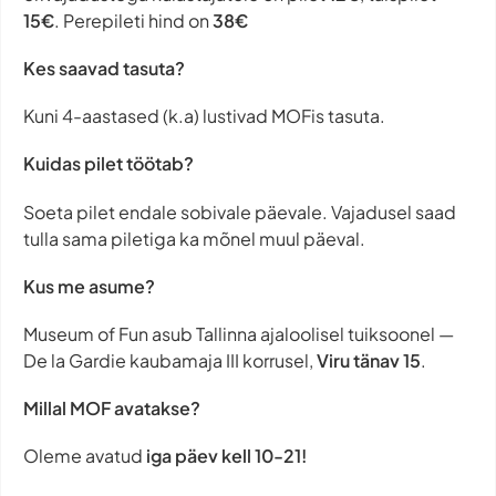
15€
. Perepileti hind on
38€
Kes saavad tasuta?
Kuni 4-aastased (k.a) lustivad MOFis tasuta.
Kuidas pilet töötab?
Soeta pilet endale sobivale päevale. Vajadusel saad
tulla sama piletiga ka mõnel muul päeval.
Kus me asume?
Museum of Fun asub Tallinna ajaloolisel tuiksoonel —
De la Gardie kaubamaja III korrusel,
Viru tänav 15
.
Millal MOF avatakse?
Oleme avatud
iga päev
kell 10-21!