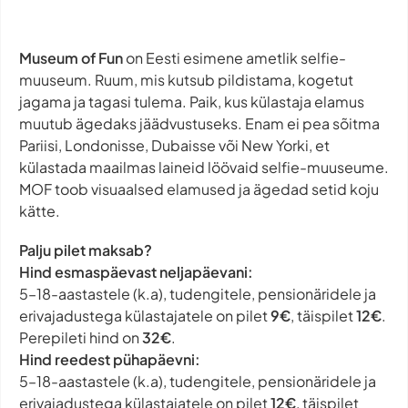
Museum of Fun
on Eesti esimene ametlik selfie-
muuseum. Ruum, mis kutsub pildistama, kogetut
jagama ja tagasi tulema. Paik, kus külastaja elamus
muutub ägedaks jäädvustuseks. Enam ei pea sõitma
Pariisi, Londonisse, Dubaisse või New Yorki, et
külastada maailmas laineid löövaid selfie-muuseume.
MOF toob visuaalsed elamused ja ägedad setid koju
kätte.
Palju pilet maksab?
Hind esmaspäevast neljapäevani:
5–18-aastastele (k.a), tudengitele, pensionäridele ja
erivajadustega külastajatele on pilet
9€
, täispilet
12€
.
Perepileti hind on
32€
.
Hind reedest pühapäevni:
5–18-aastastele (k.a), tudengitele, pensionäridele ja
erivajadustega külastajatele on pilet
12€
, täispilet