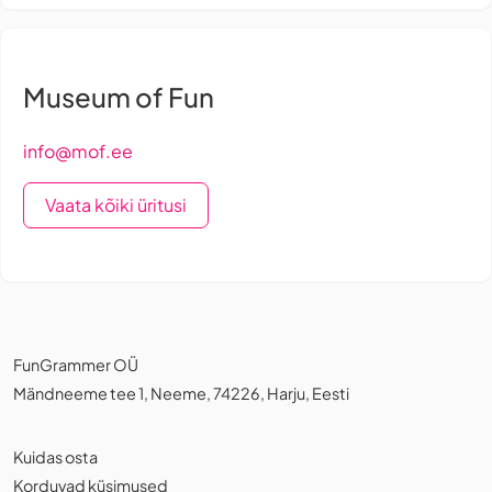
Museum of Fun
info@mof.ee
Vaata kõiki üritusi
FunGrammer OÜ
Mändneeme tee 1, Neeme, 74226, Harju, Eesti
Kuidas osta
Korduvad küsimused