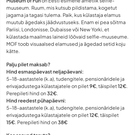
Museum of Fun
on Eesti esimene ametlik selfie-
muuseum. Ruum, mis kutsub pildistama, kogetut
jagama ja tagasi tulema. Paik, kus külastaja elamus
muutub ägedaks jäädvustuseks. Enam ei pea sõitma
Pariisi, Londonisse, Dubaisse või New Yorki, et
külastada maailmas laineid löövaid selfie-muuseume.
MOF toob visuaalsed elamused ja ägedad setid koju
kätte.
Palju pilet maksab?
Hind esmaspäevast neljapäevani:
5–18-aastastele (k.a), tudengitele, pensionäridele ja
erivajadustega külastajatele on pilet
9€
, täispilet
12€
.
Perepileti hind on
32€
.
Hind reedest pühapäevni:
5–18-aastastele (k.a), tudengitele, pensionäridele ja
erivajadustega külastajatele on pilet
12€
, täispilet
15€
. Perepileti hind on
38€