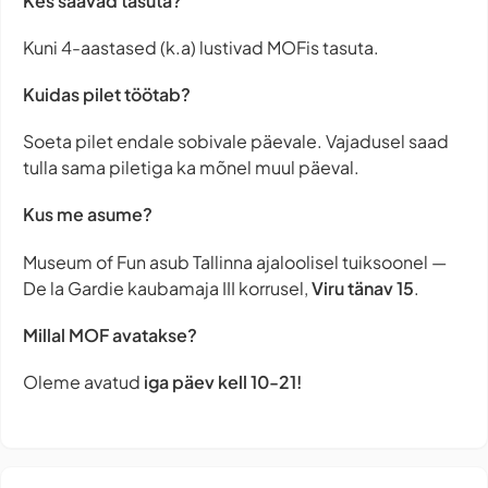
Kes saavad tasuta?
Kuni 4-aastased (k.a) lustivad MOFis tasuta.
Kuidas pilet töötab?
Soeta pilet endale sobivale päevale. Vajadusel saad
tulla sama piletiga ka mõnel muul päeval.
Kus me asume?
Museum of Fun asub Tallinna ajaloolisel tuiksoonel —
De la Gardie kaubamaja III korrusel,
Viru tänav 15
.
Millal MOF avatakse?
Oleme avatud
iga päev
kell 10-21!