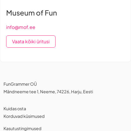
Museum of Fun
info@mof.ee
Vaata kõiki üritusi
FunGrammer OÜ
Mändneeme tee 1, Neeme, 74226, Harju, Eesti
Kuidas osta
Korduvad küsimused
Kasutustingimused