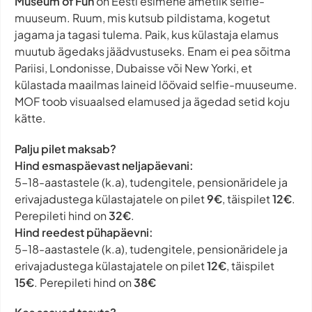
Museum of Fun
on Eesti esimene ametlik selfie-
muuseum. Ruum, mis kutsub pildistama, kogetut
jagama ja tagasi tulema. Paik, kus külastaja elamus
muutub ägedaks jäädvustuseks. Enam ei pea sõitma
Pariisi, Londonisse, Dubaisse või New Yorki, et
külastada maailmas laineid löövaid selfie-muuseume.
MOF toob visuaalsed elamused ja ägedad setid koju
kätte.
Palju pilet maksab?
Hind esmaspäevast neljapäevani:
5–18-aastastele (k.a), tudengitele, pensionäridele ja
erivajadustega külastajatele on pilet
9€
, täispilet
12€
.
Perepileti hind on
32€
.
Hind reedest pühapäevni:
5–18-aastastele (k.a), tudengitele, pensionäridele ja
erivajadustega külastajatele on pilet
12€
, täispilet
15€
. Perepileti hind on
38€