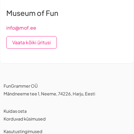
Museum of Fun
info@mof.ee
Vaata kõiki üritusi
FunGrammer OÜ
Mändneeme tee 1, Neeme, 74226, Harju, Eesti
Kuidas osta
Korduvad küsimused
Kasutustingimused