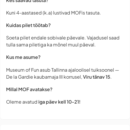
Kes saavad tasuta?
Kuni 4-aastased (k.a) lustivad MOFis tasuta.
Kuidas pilet töötab?
Soeta pilet endale sobivale päevale. Vajadusel saad
tulla sama piletiga ka mõnel muul päeval.
Kus me asume?
Museum of Fun asub Tallinna ajaloolisel tuiksoonel —
De la Gardie kaubamaja III korrusel,
Viru tänav 15
.
Millal MOF avatakse?
Oleme avatud
iga päev
kell 10-21!