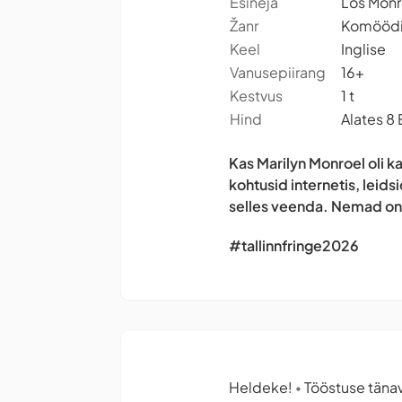
Esineja
Los Mon
Žanr
Komöödia
Keel
Inglise
Vanusepiirang
16+
Kestvus
1 t
Hind
Alates 8
Kas Marilyn Monroel oli k
kohtusid internetis, leid
selles veenda. Nemad on 
#tallinnfringe2026
Heldeke!
Tööstuse tänav 
•