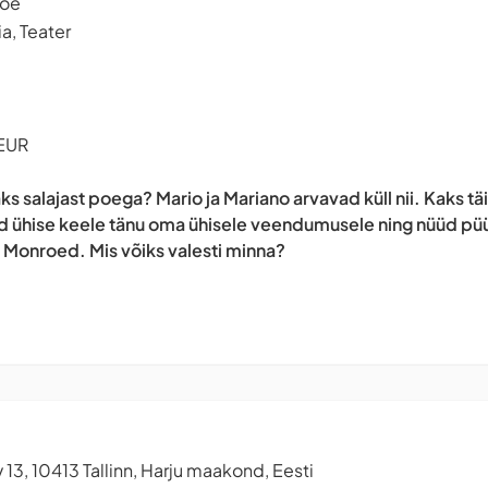
roe
, Teater
 EUR
aks salajast poega? Mario ja Mariano arvavad küll nii. Kaks 
sid ühise keele tänu oma ühisele veendumusele ning nüüd püü
Monroed. Mis võiks valesti minna?
13, 10413 Tallinn, Harju maakond, Eesti