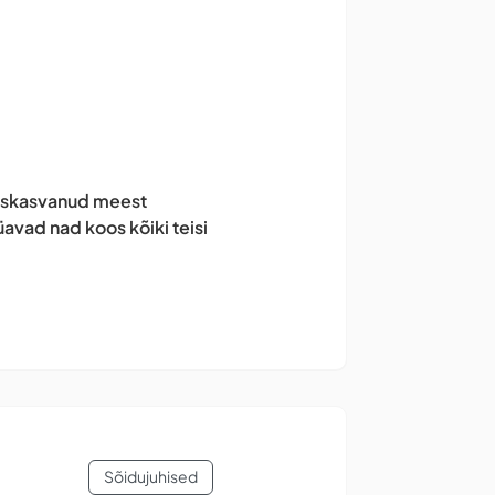
täiskasvanud meest
avad nad koos kõiki teisi
Sõidujuhised