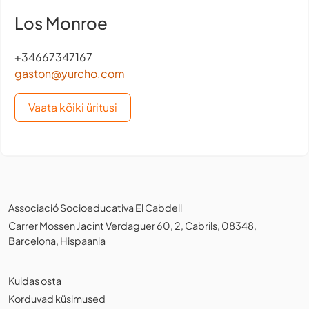
Los Monroe
+34667347167
gaston@yurcho.com
Vaata kõiki üritusi
Associació Socioeducativa El Cabdell
Carrer Mossen Jacint Verdaguer 60, 2, Cabrils, 08348,
Barcelona, Hispaania
Kuidas osta
Korduvad küsimused