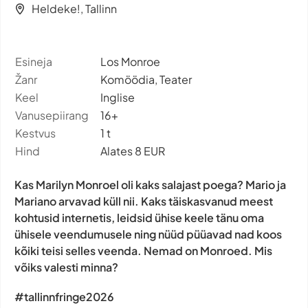
Heldeke!, Tallinn
Esineja
Los Monroe
Žanr
Komöödia, Teater
Keel
Inglise
Vanusepiirang
16+
Kestvus
1 t
Hind
Alates 8 EUR
Kas Marilyn Monroel oli kaks salajast poega? Mario ja
Mariano arvavad küll nii. Kaks täiskasvanud meest
kohtusid internetis, leidsid ühise keele tänu oma
ühisele veendumusele ning nüüd püüavad nad koos
kõiki teisi selles veenda. Nemad on Monroed. Mis
võiks valesti minna?
#tallinnfringe2026