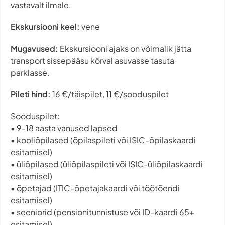
vastavalt ilmale.
Ekskursiooni keel:
vene
Mugavused:
Ekskursiooni ajaks on võimalik jätta
transport sissepääsu kõrval asuvasse tasuta
parklasse.
Pileti hind:
16 €/täispilet, 11 €/sooduspilet
Sooduspilet:
• 9-18 aasta vanused lapsed
• kooliõpilased (õpilaspileti või ISIC-õpilaskaardi
esitamisel)
• üliõpilased (üliõpilaspileti või ISIC-üliõpilaskaardi
esitamisel)
• õpetajad (ITIC-õpetajakaardi või töötõendi
esitamisel)
• seeniorid (pensionitunnistuse või ID-kaardi 65+
esitamisel)