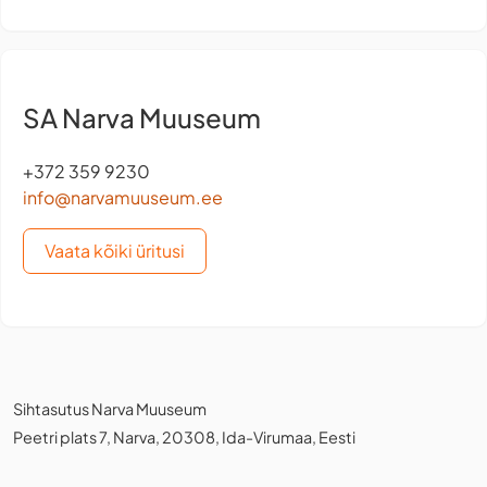
SA Narva Muuseum
+372 359 9230
info@narvamuuseum.ee
Vaata kõiki üritusi
Sihtasutus Narva Muuseum
Peetri plats 7, Narva, 20308, Ida-Virumaa, Eesti