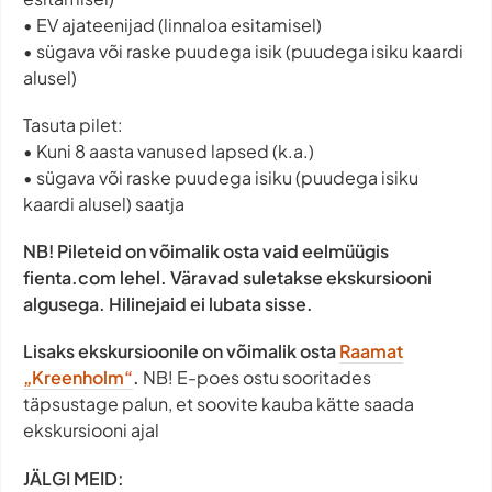
• EV ajateenijad (linnaloa esitamisel)
• sügava või raske puudega isik (puudega isiku kaardi
alusel)
Tasuta pilet:
• Kuni 8 aasta vanused lapsed (k.a.)
• sügava või raske puudega isiku (puudega isiku
kaardi alusel) saatja
NB! Pileteid on võimalik osta vaid eelmüügis
fienta.com lehel. Väravad suletakse ekskursiooni
algusega. Hilinejaid ei lubata sisse.
Lisaks ekskursioonile on võimalik osta
Raamat
„Kreenholm“
.
NB! E-poes ostu sooritades
täpsustage palun, et soovite kauba kätte saada
ekskursiooni ajal
JÄLGI MEID: