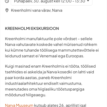
Pühapäev, 30. august kell 12:00 - 13:30
Kreenholmi vana värav, Narva
KREENHOLMI EKSKURSIOON
Kreenholmi manufaktuurile pole võrdset – sellele
Narva vahutavate koskede vahel mürisenud rohkem
kui kümne tuhande töölisega mammutettevõttele ei
leidunud sarnast ei Venemaal ega Euroopas.
Kuigi masinad enam Kreenholmis ei tööta, töölised
tsehhides ei askelda ja Narva kosedki on lahti vaid
paar korda aastas, paneb Kreenholmi
industriaalarhitektuur endiselt vaimustuma,
meenutades oma hiiglasliku tööstuspargiga
möödunud hiilgeaegu.
Narva Muuseum
kutsub alates 26. aprillist igal