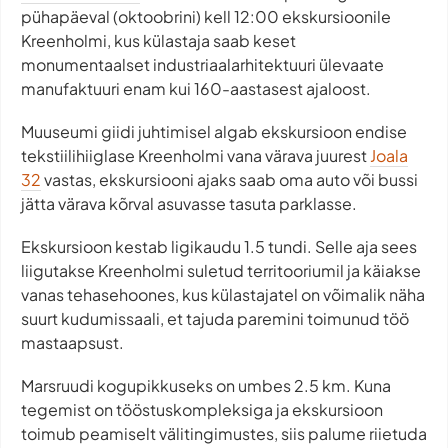
pühapäeval (oktoobrini) kell 12:00 ekskursioonile
Kreenholmi, kus külastaja saab keset
monumentaalset industriaalarhitektuuri ülevaate
manufaktuuri enam kui 160-aastasest ajaloost.
Muuseumi giidi juhtimisel algab ekskursioon endise
tekstiilihiiglase Kreenholmi vana värava juurest
Joala
32
vastas, ekskursiooni ajaks saab oma auto või bussi
jätta värava kõrval asuvasse tasuta parklasse.
Ekskursioon kestab ligikaudu 1.5 tundi. Selle aja sees
liigutakse Kreenholmi suletud territooriumil ja käiakse
vanas tehasehoones, kus külastajatel on võimalik näha
suurt kudumissaali, et tajuda paremini toimunud töö
mastaapsust.
Marsruudi kogupikkuseks on umbes 2.5 km. Kuna
tegemist on tööstuskompleksiga ja ekskursioon
toimub peamiselt välitingimustes, siis palume riietuda