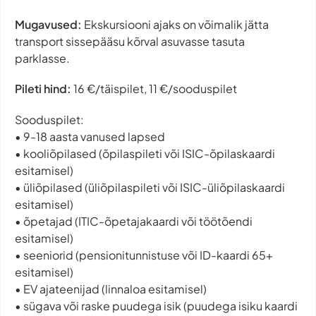
Mugavused:
Ekskursiooni ajaks on võimalik jätta
transport sissepääsu kõrval asuvasse tasuta
parklasse.
Pileti hind:
16 €/täispilet, 11 €/sooduspilet
Sooduspilet:
• 9-18 aasta vanused lapsed
• kooliõpilased (õpilaspileti või ISIC-õpilaskaardi
esitamisel)
• üliõpilased (üliõpilaspileti või ISIC-üliõpilaskaardi
esitamisel)
• õpetajad (ITIC-õpetajakaardi või töötõendi
esitamisel)
• seeniorid (pensionitunnistuse või ID-kaardi 65+
esitamisel)
• EV ajateenijad (linnaloa esitamisel)
• sügava või raske puudega isik (puudega isiku kaardi