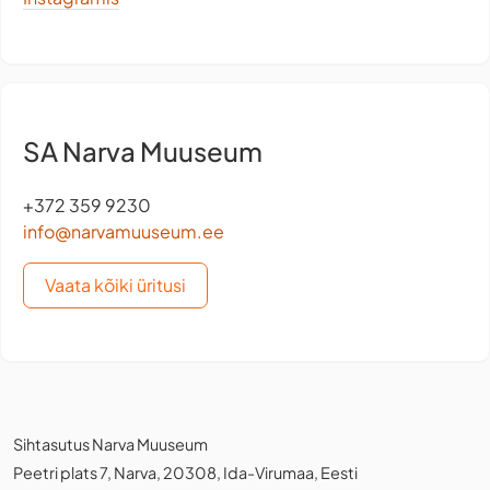
SA Narva Muuseum
+372 359 9230
info@narvamuuseum.ee
Vaata kõiki üritusi
Sihtasutus Narva Muuseum
Peetri plats 7, Narva, 20308, Ida-Virumaa, Eesti