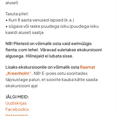
alusel)
Tasuta pilet:
• Kuni 8 aasta vanused lapsed (k.a.)
• sügava või raske puudega isiku (puudega isiku
kaardi alusel) saatja
NB! Pileteid on võimalik osta vaid eelmüügis
fienta.com lehel. Väravad suletakse ekskursiooni
algusega. Hilinejaid ei lubata sisse.
Lisaks ekskursioonile on võimalik osta
Raamat
„Kreenholm“
.
NB! E-poes ostu sooritades
täpsustage palun, et soovite kauba kätte saada
ekskursiooni ajal
JÄLGI MEID:
Uudiskirjas
Facebookis
Instagramis