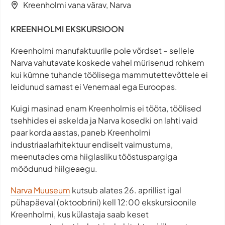
Kreenholmi vana värav, Narva
KREENHOLMI EKSKURSIOON
Kreenholmi manufaktuurile pole võrdset – sellele
Narva vahutavate koskede vahel mürisenud rohkem
kui kümne tuhande töölisega mammutettevõttele ei
leidunud sarnast ei Venemaal ega Euroopas.
Kuigi masinad enam Kreenholmis ei tööta, töölised
tsehhides ei askelda ja Narva kosedki on lahti vaid
paar korda aastas, paneb Kreenholmi
industriaalarhitektuur endiselt vaimustuma,
meenutades oma hiiglasliku tööstuspargiga
möödunud hiilgeaegu.
Narva Muuseum
kutsub alates 26. aprillist igal
pühapäeval (oktoobrini) kell 12:00 ekskursioonile
Kreenholmi, kus külastaja saab keset