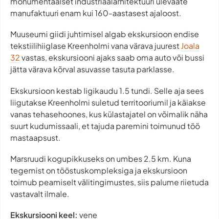
monumentaalset industriaalarhitektuuri ülevaate
manufaktuuri enam kui 160-aastasest ajaloost.
Muuseumi giidi juhtimisel algab ekskursioon endise
tekstiilihiiglase Kreenholmi vana värava juurest
Joala
32
vastas, ekskursiooni ajaks saab oma auto või bussi
jätta värava kõrval asuvasse tasuta parklasse.
Ekskursioon kestab ligikaudu 1.5 tundi. Selle aja sees
liigutakse Kreenholmi suletud territooriumil ja käiakse
vanas tehasehoones, kus külastajatel on võimalik näha
suurt kudumissaali, et tajuda paremini toimunud töö
mastaapsust.
Marsruudi kogupikkuseks on umbes 2.5 km. Kuna
tegemist on tööstuskompleksiga ja ekskursioon
toimub peamiselt välitingimustes, siis palume riietuda
vastavalt ilmale.
Ekskursiooni keel:
vene