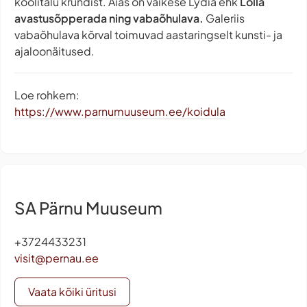
koolitalu krundist. Aias on väikese Lydia ehk
Lolla
avastusõpperada ning vabaõhulava.
Galeriis
vabaõhulava kõrval toimuvad aastaringselt kunsti- ja
ajaloonäitused.
Loe rohkem:
https://www.parnumuuseum.ee/koidula
SA Pärnu Muuseum
+3724433231
visit@pernau.ee
Vaata kõiki üritusi