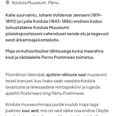
Koidula Muuseum, Pärnu
Kahe suurvaimu, Johann Voldemar Jannseni (1819-
1890) ja Lydia Koidula (1843-1886) endises kodus
tutvustatakse Koidula Muuseumi
püsiekspositsiooni vahendusel nende elu ja tegevust
eesti ärkamisaja kontekstis.
Maja on kultuuriloolise tähtsusega ka kui maarahva
kool ja nädalalehe Perno Postimees toimetus.
Püsinäitust täiendab
ajutiste näituste saal
muuseumi
teisel korrusel, kus lisaks saab vaadata Koidula
lavastuste ja telesaadete retrospektiivi ja lugeda
ajalehti Postimees ning Pärnu Postimees.
Koidula muuseumimaja juurde kuulub maja taga
paiknev
suur aed
, mis on vaid väike osa endise Ülejõe