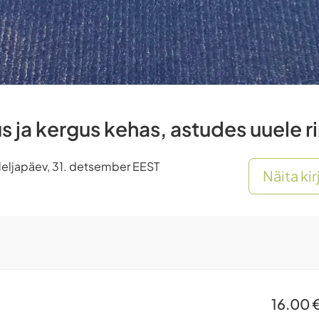
 ja kergus kehas, astudes uuele r
 Neljapäev, 31. detsember EEST
Näita ki
16.00