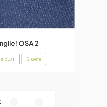
ingile! OSA 2
rjeldust
Sisene
€
-
+