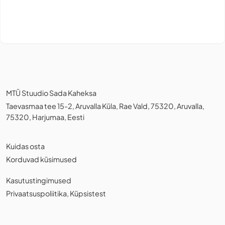
MTÜ Stuudio Sada Kaheksa
Taevasmaa tee 15-2, Aruvalla Küla, Rae Vald, 75320, Aruvalla,
75320, Harjumaa, Eesti
Kuidas osta
Korduvad küsimused
Kasutustingimused
Privaatsuspoliitika
,
Küpsistest