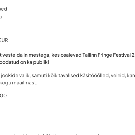
sed
a
 EUR
et vestelda inimestega, kes osalevad Tallinn Fringe Festival 
 oodatud on ka publik!
 jookide valik, samuti kõik tavalised käsitööõlled, veinid, ka
t kogu maailmast.
:00