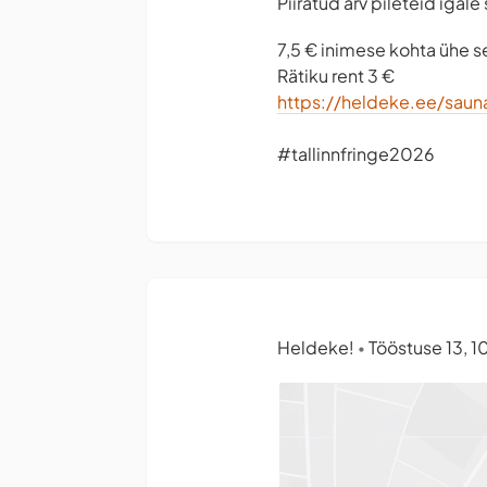
Piiratud arv pileteid iga
7,5 € inimese kohta ühe s
Rätiku rent 3 €
https://heldeke.ee/saun
#tallinnfringe2026
Heldeke!
Tööstuse 13, 10
•