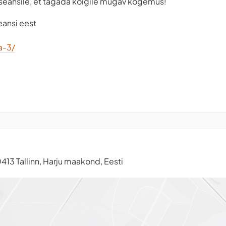
le seansile, et tagada kõigile mugav kogemus!
eansi eest
a-3/
413 Tallinn, Harju maakond, Eesti