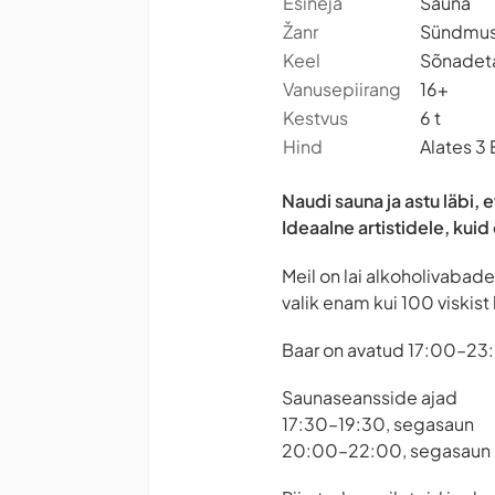
Esineja
Sauna
Žanr
Sündmu
Keel
Sõnadet
Vanusepiirang
16+
Kestvus
6 t
Hind
Alates 3
Naudi sauna ja astu läbi, 
Ideaalne artistidele, kuid
Meil on lai alkoholivabade
valik enam kui 100 viskis
Baar on avatud 17:00–23
Saunaseansside ajad
17:30–19:30, segasaun
20:00–22:00, segasaun