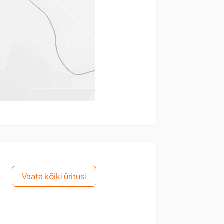
Vaata kõiki üritusi