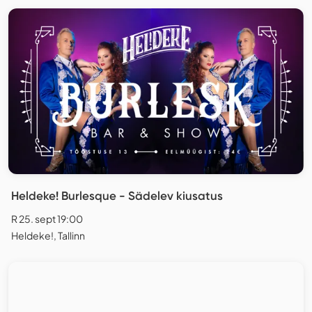
Heldeke! Burlesque - Sädelev kiusatus
R 25. sept 19:00
Heldeke!, Tallinn