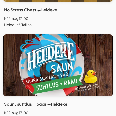
No Stress Chess @Heldeke
K 12. aug 17:00
Heldeke!, Tallinn
Saun, suhtlus + baar @Heldeke!
K 12. aug 17:00