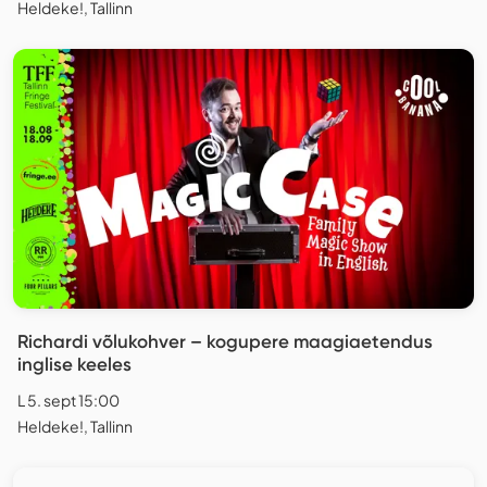
Heldeke!, Tallinn
Richardi võlukohver – kogupere maagiaetendus
inglise keeles
L 5. sept 15:00
Heldeke!, Tallinn