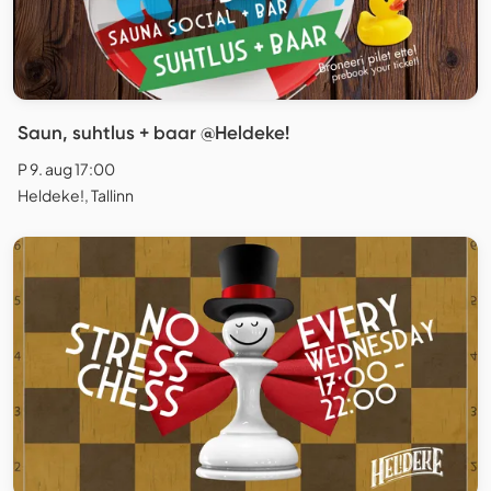
Saun, suhtlus + baar @Heldeke!
P 9. aug 17:00
Heldeke!, Tallinn