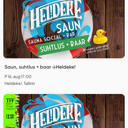
Saun, suhtlus + baar @Heldeke!
P 16. aug 17:00
Heldeke!, Tallinn