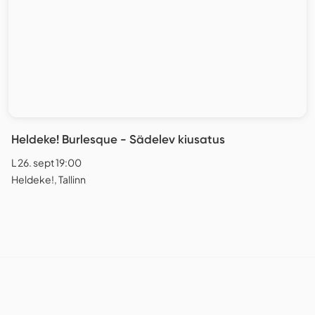
Heldeke! Burlesque - Sädelev kiusatus
L 26. sept 19:00
Heldeke!, Tallinn