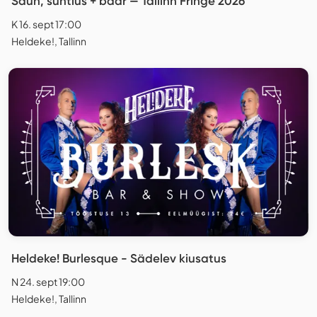
Saun, suhtlus + baar — Tallinn Fringe 2026
K 16. sept 17:00
Heldeke!, Tallinn
Heldeke! Burlesque - Sädelev kiusatus
N 24. sept 19:00
Heldeke!, Tallinn