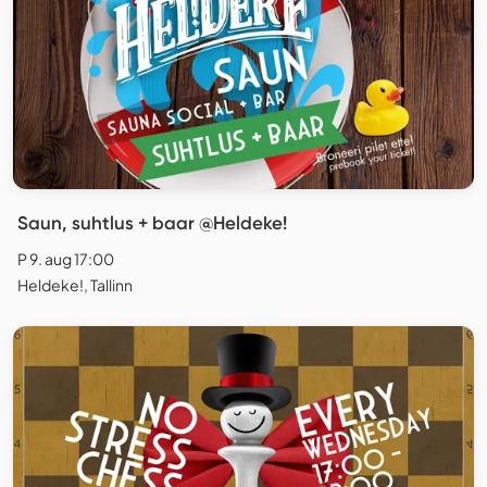
Saun, suhtlus + baar @Heldeke!
P 9. aug 17:00
Heldeke!, Tallinn