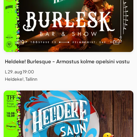
Heldeke! Burlesque - Armastus kolme apelsini vastu
L 29. aug 19:00
Heldeke!, Tallinn