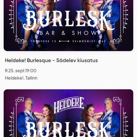
Heldeke! Burlesque - Sädelev kiusatus
R 25. sept 19:00
Heldeke!, Tallinn