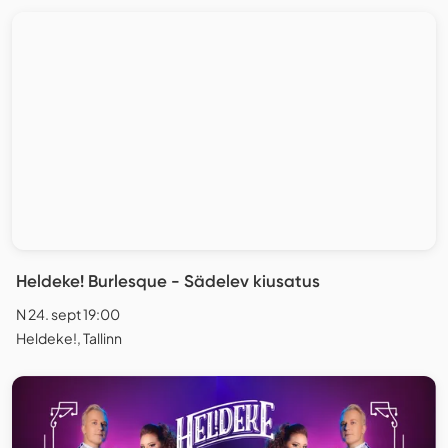
Heldeke! Burlesque - Sädelev kiusatus
N 24. sept 19:00
Heldeke!, Tallinn