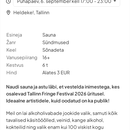
Pühapäev, 6. september kell 17:00 - 23:00
Heldeke!, Tallinn
Esineja
Sauna
Žanr
Sündmused
Keel
Sõnadeta
Vanusepiirang
16+
Kestvus
6 t
Hind
Alates 3 EUR
Naudi sauna ja astu läbi, et vestelda inimestega, kes
osalevad Tallinn Fringe Festival 2026 üritusel.
Ideaalne artistidele, kuid oodatud on ka publik!
Meil on lai alkoholivabade jookide valik, samuti kõik
tavalised käsitööõlled, veinid, kange alkohol,
kokteilid ning valik enam kui 100 viskist kogu