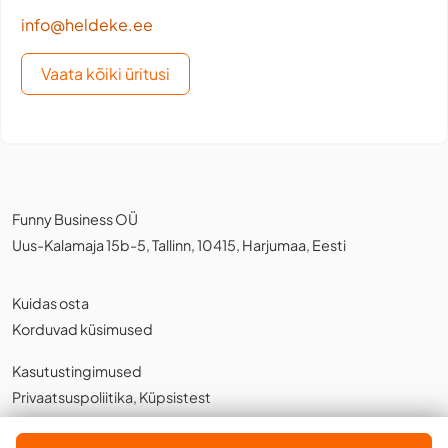
info@heldeke.ee
Vaata kõiki üritusi
Funny Business OÜ
Uus-Kalamaja 15b-5, Tallinn, 10415, Harjumaa, Eesti
Kuidas osta
Korduvad küsimused
Kasutustingimused
Privaatsuspoliitika
,
Küpsistest
Eesti