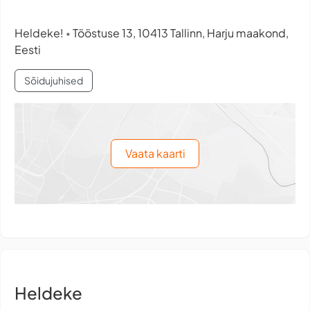
Heldeke!
Tööstuse 13, 10413 Tallinn, Harju maakond,
•
Eesti
Sõidujuhised
Vaata kaarti
Heldeke