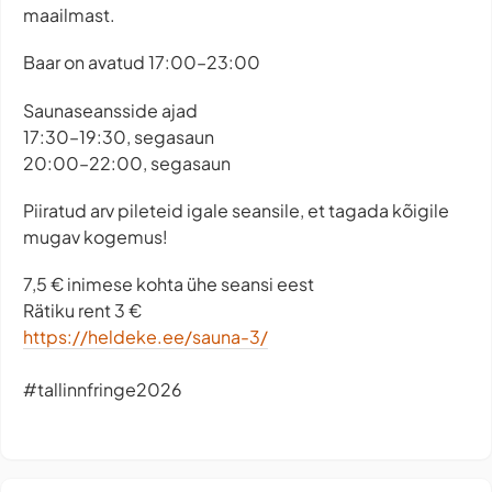
maailmast.
Baar on avatud 17:00–23:00
Saunaseansside ajad
17:30–19:30, segasaun
20:00–22:00, segasaun
Piiratud arv pileteid igale seansile, et tagada kõigile
mugav kogemus!
7,5 € inimese kohta ühe seansi eest
Rätiku rent 3 €
https://heldeke.ee/sauna-3/
#tallinnfringe2026