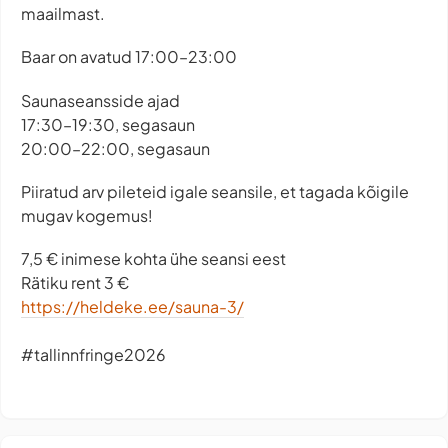
maailmast.
Baar on avatud 17:00–23:00
Saunaseansside ajad
17:30–19:30, segasaun
20:00–22:00, segasaun
Piiratud arv pileteid igale seansile, et tagada kõigile
mugav kogemus!
7,5 € inimese kohta ühe seansi eest
Rätiku rent 3 €
https://heldeke.ee/sauna-3/
#tallinnfringe2026