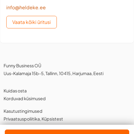
info@heldeke.ee
Vaata kõiki üritusi
Funny Business OÜ
Uus-Kalamaja 15b-5, Tallinn, 10415, Harjumaa, Eesti
Kuidas osta
Korduvad küsimused
Kasutustingimused
Privaatsuspoliitika
,
Küpsistest
Eesti