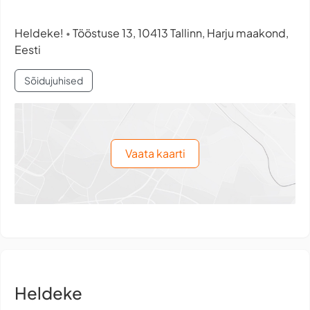
Heldeke!
Tööstuse 13, 10413 Tallinn, Harju maakond,
•
Eesti
Sõidujuhised
Vaata kaarti
Heldeke