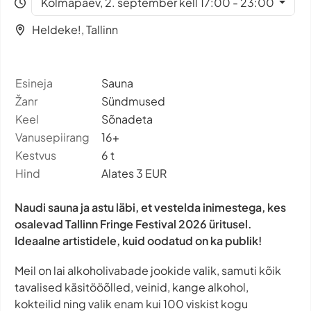
Kolmapäev, 2. september kell 17:00 - 23:00
Heldeke!, Tallinn
Esineja
Sauna
Žanr
Sündmused
Keel
Sõnadeta
Vanusepiirang
16+
Kestvus
6 t
Hind
Alates 3 EUR
Naudi sauna ja astu läbi, et vestelda inimestega, kes
osalevad Tallinn Fringe Festival 2026 üritusel.
Ideaalne artistidele, kuid oodatud on ka publik!
Meil on lai alkoholivabade jookide valik, samuti kõik
tavalised käsitööõlled, veinid, kange alkohol,
kokteilid ning valik enam kui 100 viskist kogu