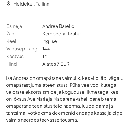
Heldeke!, Tallinn
Esineja
Andrea Barello
Žanr
Komöödia, Teater
Keel
Inglise
Vanusepiirang
14+
Kestvus
1 t
Hind
Alates 7 EUR
Isa Andrea on omapärane vaimulik, kes viib läbi väga...
omapärast jumalateenistust. Püha vee voolikutega,
veidrate eksortsismide ja koguduseliikmetega, kes
on lõksus Ave Maria ja Macarena vahel, paneb tema
omapärane teenistus teid naerma, juubeldama ja
tantsima. Võtke oma deemonid endaga kaasa ja olge
valmis naerdes taevasse tõusma.