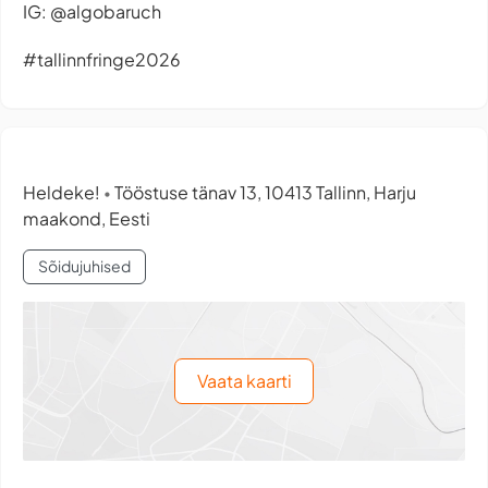
IG: @algobaruch
#tallinnfringe2026
Heldeke!
Tööstuse tänav 13, 10413 Tallinn, Harju
•
maakond, Eesti
Sõidujuhised
Vaata kaarti