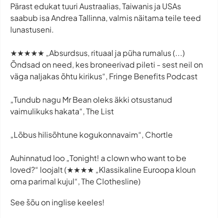
Pärast edukat tuuri Austraalias, Taiwanis ja USAs
saabub isa Andrea Tallinna, valmis näitama teile teed
lunastuseni.
★★★★★ „Absurdsus, rituaal ja püha rumalus (...)
Õndsad on need, kes broneerivad pileti - sest neil on
väga naljakas õhtu kirikus“,
Fringe Benefits Podcast
„Tundub nagu Mr Bean oleks äkki otsustanud
vaimulikuks hakata“,
The List
„Lõbus hilisõhtune kogukonnavaim“,
Chortle
Auhinnatud loo „Tonight! a clown who want to be
loved?“ loojalt (★★★★ „Klassikaline Euroopa kloun
oma parimal kujul“,
The Clothesline
)
See šõu on inglise keeles!