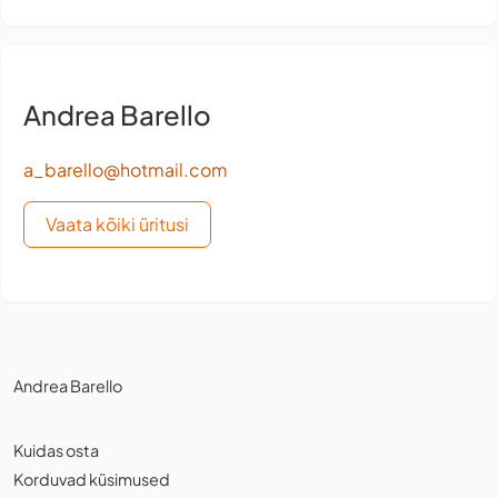
Andrea Barello
a_barello@hotmail.com
Vaata kõiki üritusi
Andrea Barello
Kuidas osta
Korduvad küsimused