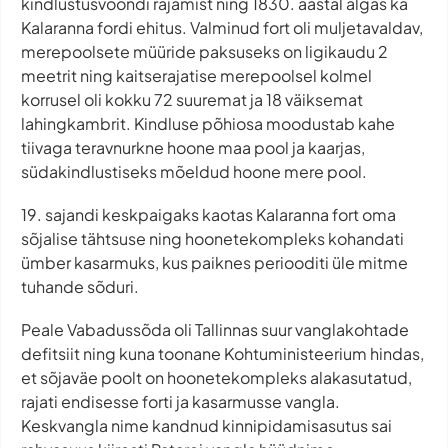
kindlustusvööndi rajamist ning 1830. aastal algas ka
Kalaranna fordi ehitus. Valminud fort oli muljetavaldav,
merepoolsete müüride paksuseks on ligikaudu 2
meetrit ning kaitserajatise merepoolsel kolmel
korrusel oli kokku 72 suuremat ja 18 väiksemat
lahingkambrit. Kindluse põhiosa moodustab kahe
tiivaga teravnurkne hoone maa pool ja kaarjas,
südakindlustiseks mõeldud hoone mere pool.
19. sajandi keskpaigaks kaotas Kalaranna fort oma
sõjalise tähtsuse ning hoonetekompleks kohandati
ümber kasarmuks, kus paiknes periooditi üle mitme
tuhande sõduri.
Peale Vabadussõda oli Tallinnas suur vanglakohtade
defitsiit ning kuna toonane Kohtuministeerium hindas,
et sõjaväe poolt on hoonetekompleks alakasutatud,
rajati endisesse forti ja kasarmusse vangla.
Keskvangla nime kandnud kinnipidamisasutus sai