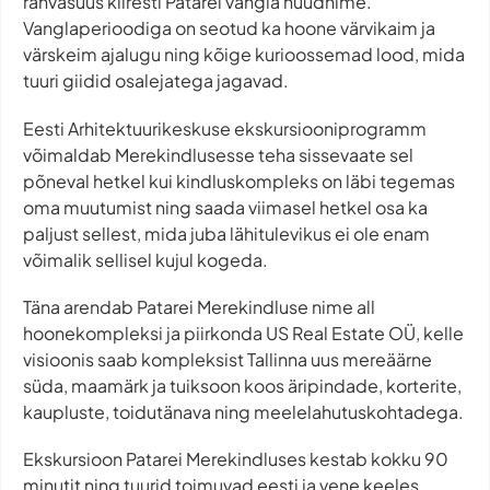
rahvasuus kiiresti Patarei vangla hüüdnime.
Vanglaperioodiga on seotud ka hoone värvikaim ja
värskeim ajalugu ning kõige kurioossemad lood, mida
tuuri giidid osalejatega jagavad.
Eesti Arhitektuurikeskuse ekskursiooniprogramm
võimaldab Merekindlusesse teha sissevaate sel
põneval hetkel kui kindluskompleks on läbi tegemas
oma muutumist ning saada viimasel hetkel osa ka
paljust sellest, mida juba lähitulevikus ei ole enam
võimalik sellisel kujul kogeda.
Täna arendab Patarei Merekindluse nime all
hoonekompleksi ja piirkonda US Real Estate OÜ, kelle
visioonis saab kompleksist Tallinna uus mereäärne
süda, maamärk ja tuiksoon koos äripindade, korterite,
kaupluste, toidutänava ning meelelahutuskohtadega.
Ekskursioon Patarei Merekindluses kestab kokku 90
minutit ning tuurid toimuvad eesti ja vene keeles.