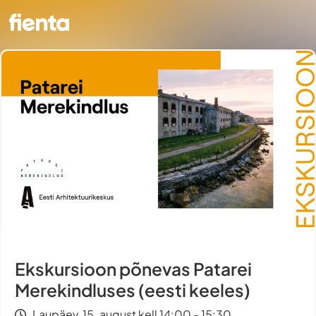
Ekskursioon põnevas Patarei
Merekindluses (eesti keeles)
Laupäev, 15. august kell 14:00 - 15:30