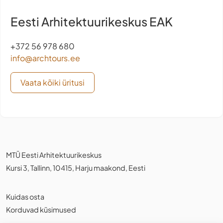
Eesti Arhitektuurikeskus EAK
+372 56 978 680
info@archtours.ee
Vaata kõiki üritusi
MTÜ Eesti Arhitektuurikeskus
Kursi 3, Tallinn, 10415, Harju maakond, Eesti
Kuidas osta
Korduvad küsimused