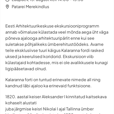
Patarei Merekindlus
Eesti Arhitektuurikeskuse ekskursiooniprogramm
annab võimaluse külastada veel mõnda aega üht väga
põneva ajalooga arhitektuuripärlit enne kui see
suletakse põhjalikeks ümberehitustöödeks. Avame
teile eksklusiivse tuuri käigus Kalaranna fordi rasked
uksed ja keerulised koridorid. Ekskursioon viib
külastajaid kohtadesse, mis ei ole avalikkusele kunagi
ligipääsetavad olnud.
Kalaranna forti on tuntud erinevate nimede all ning
kandnud läbi ajaloo ka erinevaid funktsioone.
1820. aastal keiser Aleksander I kinnitatud kaitsekava
kohaselt alustati
juba järgmise keisri Nikolai I ajal Tallinna ümber