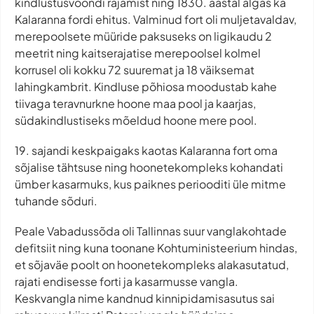
kindlustusvööndi rajamist ning 1830. aastal algas ka
Kalaranna fordi ehitus. Valminud fort oli muljetavaldav,
merepoolsete müüride paksuseks on ligikaudu 2
meetrit ning kaitserajatise merepoolsel kolmel
korrusel oli kokku 72 suuremat ja 18 väiksemat
lahingkambrit. Kindluse põhiosa moodustab kahe
tiivaga teravnurkne hoone maa pool ja kaarjas,
südakindlustiseks mõeldud hoone mere pool.
19. sajandi keskpaigaks kaotas Kalaranna fort oma
sõjalise tähtsuse ning hoonetekompleks kohandati
ümber kasarmuks, kus paiknes periooditi üle mitme
tuhande sõduri.
Peale Vabadussõda oli Tallinnas suur vanglakohtade
defitsiit ning kuna toonane Kohtuministeerium hindas,
et sõjaväe poolt on hoonetekompleks alakasutatud,
rajati endisesse forti ja kasarmusse vangla.
Keskvangla nime kandnud kinnipidamisasutus sai