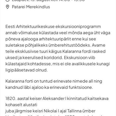
Patarei Merekindlus
Eesti Arhitektuurikeskuse ekskursiooniprogramm
annab võimaluse külastada veel mõnda aega üht väga
põneva ajalooga arhitektuuripärlit enne kui see
suletakse põhjalikeks ümberehitustöödeks. Avame
teile eksklusiivse tuuri käigus Kalaranna fordi rasked
uksed ja keerulised koridorid. Ekskursioon viib
külastajaid kohtadesse, mis ei ole avalikkusele kunagi
ligipääsetavad olnud.
Kalaranna forti on tuntud erinevate nimede all ning
kandnud läbi ajaloo ka erinevaid funktsioone.
1820. aastal keiser Aleksander I kinnitatud kaitsekava
kohaselt alustati
juba järgmise keisri Nikolai I ajal Tallinna ümber