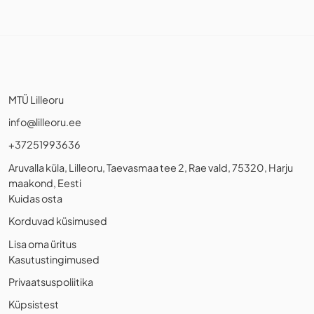
MTÜ Lilleoru
info@lilleoru.ee
+37251993636
Aruvalla küla, Lilleoru, Taevasmaa tee 2, Rae vald, 75320, Harju
maakond, Eesti
Kuidas osta
Korduvad küsimused
Lisa oma üritus
Kasutustingimused
Privaatsuspoliitika
Küpsistest