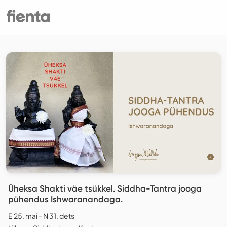
Üheksa Shakti väe tsükkel. Siddha-Tantra jooga
pühendus Ishwaranandaga.
E 25. mai - N 31. dets