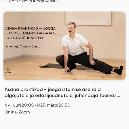
Lilleoru Siddha Jooga Keskus
Asana praktikad - jooga istumise asendid
algajatele ja edasijõudnutele, juhendaja Toomas
Õunap. ONLINE
N 4. juuni 20:00 - N 25. märts 20:30
Online, Zoom