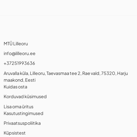
MTÜ Lilleoru
info@lilleoru.ee
+37251993636
Aruvalla küla, Lilleoru, Taevasmaa tee 2, Rae vald, 75320, Harju
maakond, Eesti
Kuidas osta
Korduvad küsimused
Lisa oma üritus
Kasutustingimused
Privaatsuspoliitika
Küpsistest