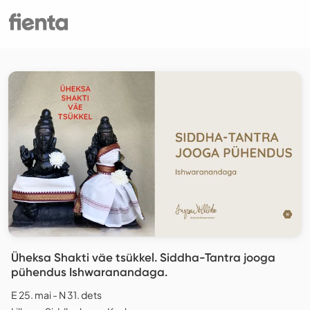
Üheksa Shakti väe tsükkel. Siddha-Tantra jooga
pühendus Ishwaranandaga.
E 25. mai - N 31. dets