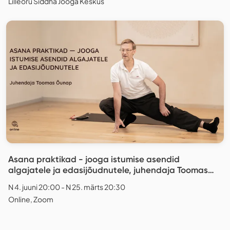
Lilleoru Siddha Jooga Keskus
Asana praktikad - jooga istumise asendid
algajatele ja edasijõudnutele, juhendaja Toomas
Õunap. ONLINE
N 4. juuni 20:00 - N 25. märts 20:30
Online, Zoom