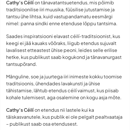
Cathy's Céilí
on tänavatantsuetendus, mis põimib
traditsioonilise iiri muusika, füüsilise jutustamise ja
tantsu ühe lihtsa, kuid vastupandamatu eesmärgi
nimel: panna sindki enne etenduse lõppu tantsima.
Saades inspiratsiooni elavast céilí-traditsioonist, kus
keegi ei jää kauaks võõraks, liigub etendus sujuvalt
lavalisest etteastest ühise peoni, leides selle erilise
hetke, kus publikust saab kogukond ja tänavanurgast
tantsupõrand.
Mänguline, soe ja juurtega iiri inimeste kokku toomise
traditsioonis, ühendades lavakunsti ja ühise
tähistamise, lähtub etendus céilí vaimust, kus piisab
kohale tulemisest, aga osalemine on kogu asja mõte.
Cathy's Céilí
on etendus nii lastele kui ka
täiskasvanutele, kus publik ei ole pelgalt pealtvaataja
– publikust saab osa etendusest.