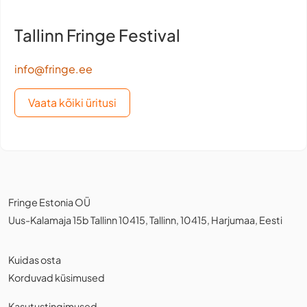
Tallinn Fringe Festival
info@fringe.ee
Vaata kõiki üritusi
Fringe Estonia OÜ
Uus-Kalamaja 15b Tallinn 10415, Tallinn, 10415, Harjumaa, Eesti
Kuidas osta
Korduvad küsimused
Kasutustingimused