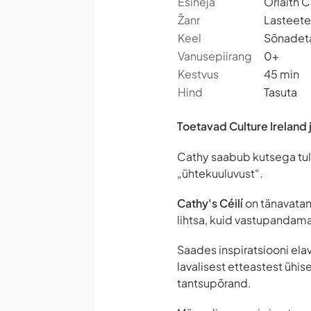
Esineja
Orlaith C
Žanr
Lasteeten
Keel
Sõnadet
Vanusepiirang
0+
Kestvus
45 min
Hind
Tasuta
Toetavad Culture Ireland j
Cathy saabub kutsega tu
„ühtekuuluvust“.
Cathy's Céilí
on tänavatant
lihtsa, kuid vastupandam
Saades inspiratsiooni elav
lavalisest etteastest ühis
tantsupõrand.