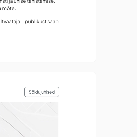
sti ja ühise tähistamise,
ja mõte.
altvaataja – publikust saab
Sõidujuhised