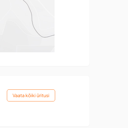
Vaata kõiki üritusi