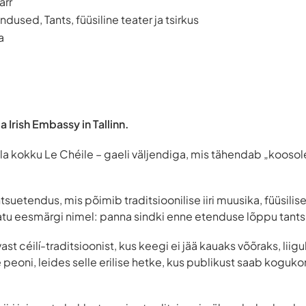
arr
dused, Tants, füüsiline teater ja tsirkus
a
a Irish Embassy in Tallinn.
lla kokku
Le Chéile
– gaeli väljendiga, mis tähendab „koosol
suetendus, mis põimib traditsioonilise iiri muusika, füüsilise
atu eesmärgi nimel: panna sindki enne etenduse lõppu tant
ast céilí-traditsioonist, kus keegi ei jää kauaks võõraks, liig
e peoni, leides selle erilise hetke, kus publikust saab koguk