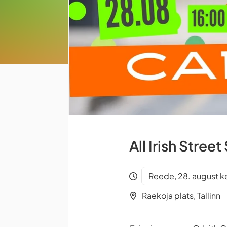
All Irish Stree
Reede, 28. august ke
Raekoja plats, Tallinn