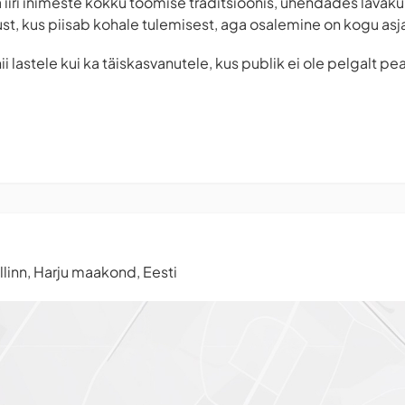
 iiri inimeste kokku toomise traditsioonis, ühendades lavakun
ust, kus piisab kohale tulemisest, aga osalemine on kogu as
i lastele kui ka täiskasvanutele, kus publik ei ole pelgalt pe
llinn, Harju maakond, Eesti