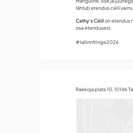
Mänguline, soe ja juurtega
lähtub etendus céilí vaim
Cathy's Céilí
on etendus ni
osa etendusest.
#tallinnfringe2026
Raekoja plats 10, 10146 Ta