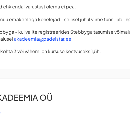
id ehk endal varustust olema ei pea.
uu emakeelega kõnelejad - sellisel juhul viime tunni läbi in
bbyga - kui valite registreerides Stebbyga tasumise võimalu
malusel
akadeemia@padelstar.ee
.
u kohta 3 või vähem, on kursuse kestvuseks 1,5h.
KADEEMIA OÜ
e