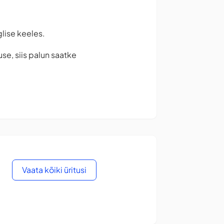
glise keeles.
se, siis palun saatke
Vaata kõiki üritusi