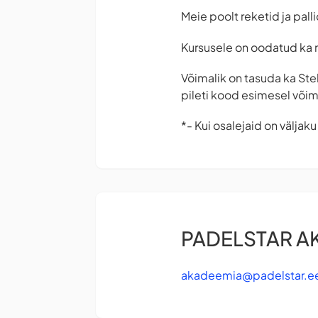
Meie poolt reketid ja pall
Kursusele on oodatud ka m
Võimalik on tasuda ka Ste
pileti kood esimesel või
*- Kui osalejaid on väljak
PADELSTAR A
akadeemia@padelstar.e