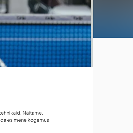
 tehnikaid. Näitame,
 saada esimene kogemus