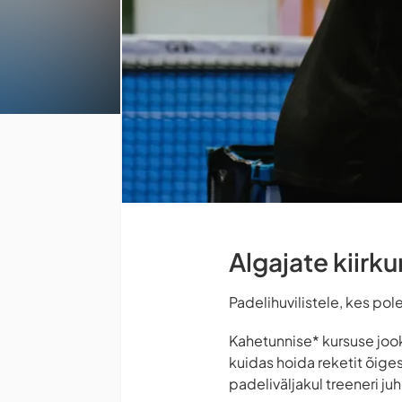
Algajate kiirku
Padelihuvilistele, kes po
Kahetunnise* kursuse jook
kuidas hoida reketit õig
padeliväljakul treeneri j