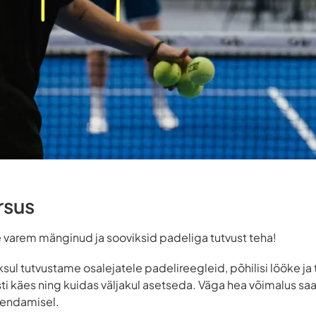
rsus
le varem mänginud ja sooviksid padeliga tutvust teha!
sul tutvustame osalejatele padelireegleid, põhilisi lööke ja
esti käes ning kuidas väljakul asetseda. Väga hea võimalus
uhendamisel.