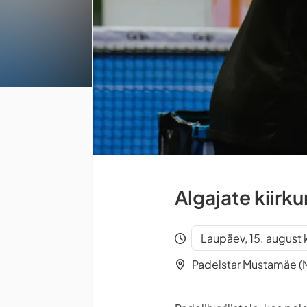
Algajate kiirku
Laupäev, 15. august 
Padelstar Mustamäe (M