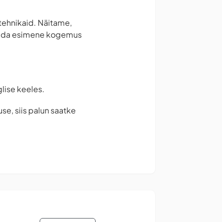
 tehnikaid. Näitame,
 saada esimene kogemus
glise keeles.
se, siis palun saatke