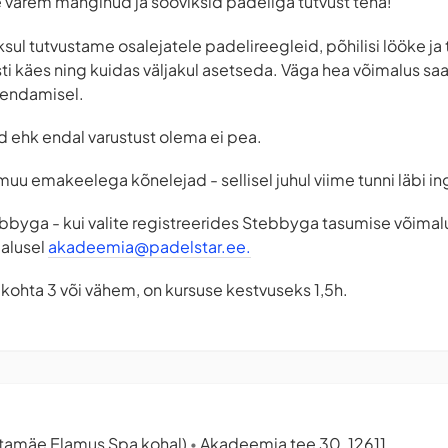
le varem mänginud ja sooviksid padeliga tutvust teha!
sul tutvustame osalejatele padelireegleid, põhilisi lööke ja
esti käes ning kuidas väljakul asetseda. Väga hea võimalus
uhendamisel.
id ehk endal varustust olema ei pea.
uu emakeelega kõnelejad - sellisel juhul viime tunni läbi in
bbyga - kui valite registreerides Stebbyga tasumise võimalu
malusel
akadeemia@padelstar.ee
.
u kohta 3 või vähem, on kursuse kestvuseks 1,5h.
tamäe Elamus Spa kohal)
Akadeemia tee 30, 12611
•