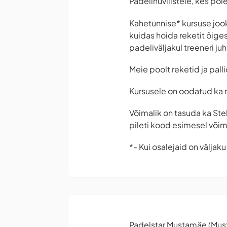
Padelihuvilistele, kes po
Kahetunnise* kursuse jook
kuidas hoida reketit õig
padeliväljakul treeneri j
Meie poolt reketid ja pall
Kursusele on oodatud ka m
Võimalik on tasuda ka Ste
pileti kood esimesel või
*- Kui osalejaid on väljak
Padelstar Mustamäe (Mus