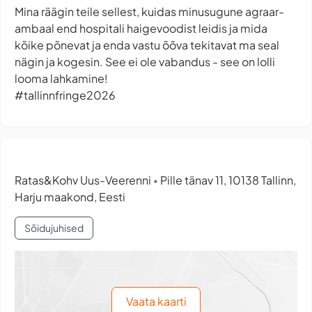
Mina räägin teile sellest, kuidas minusugune agraar-
ambaal end hospitali haigevoodist leidis ja mida
kõike põnevat ja enda vastu õõva tekitavat ma seal
nägin ja kogesin. See ei ole vabandus - see on lolli
looma lahkamine!
#tallinnfringe2026
Ratas&Kohv Uus-Veerenni
Pille tänav 11, 10138 Tallinn,
•
Harju maakond, Eesti
Sõidujuhised
Vaata kaarti