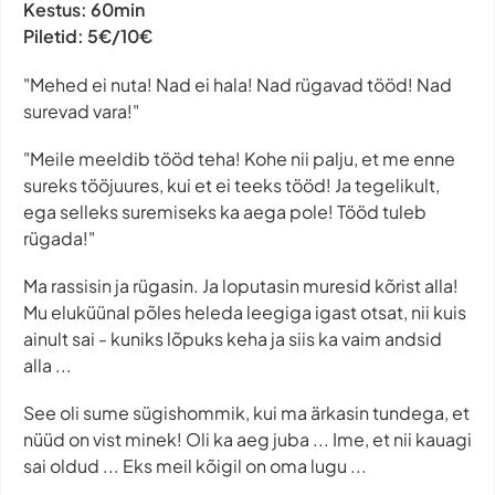
Kestus:
60min
Piletid:
5€/10€
"Mehed ei nuta! Nad ei hala! Nad rügavad tööd! Nad
surevad vara!"
"Meile meeldib tööd teha! Kohe nii palju, et me enne
sureks tööjuures, kui et ei teeks tööd! Ja tegelikult,
ega selleks suremiseks ka aega pole! Tööd tuleb
rügada!"
Ma rassisin ja rügasin. Ja loputasin muresid kõrist alla!
Mu eluküünal põles heleda leegiga igast otsat, nii kuis
ainult sai - kuniks lõpuks keha ja siis ka vaim andsid
alla ...
See oli sume sügishommik, kui ma ärkasin tundega, et
nüüd on vist minek! Oli ka aeg juba ... Ime, et nii kauagi
sai oldud ... Eks meil kõigil on oma lugu ...