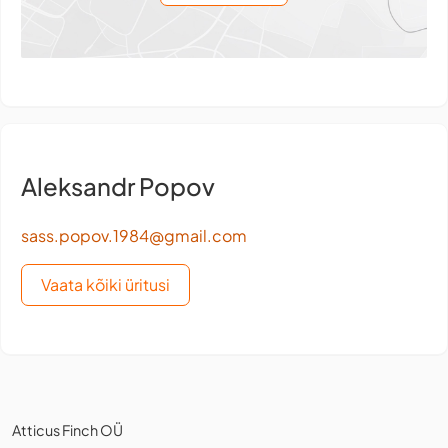
Aleksandr Popov
sass.popov.1984@gmail.com
Vaata kõiki üritusi
Atticus Finch OÜ