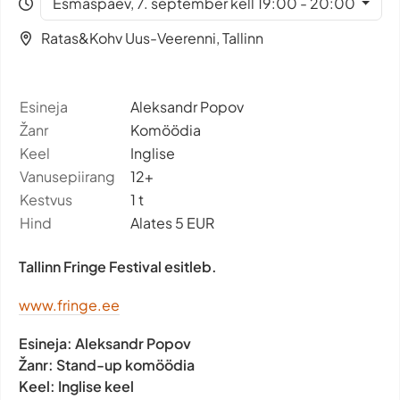
Esmaspäev, 7. september kell 19:00 - 20:00
Ratas&Kohv Uus-Veerenni, Tallinn
Esineja
Aleksandr Popov
Žanr
Komöödia
Keel
Inglise
Vanusepiirang
12+
Kestvus
1 t
Hind
Alates 5 EUR
Tallinn Fringe Festival esitleb.
www.fringe.ee
Esineja:
Aleksandr Popov
Žanr:
Stand-up komöödia
Keel:
Inglise keel