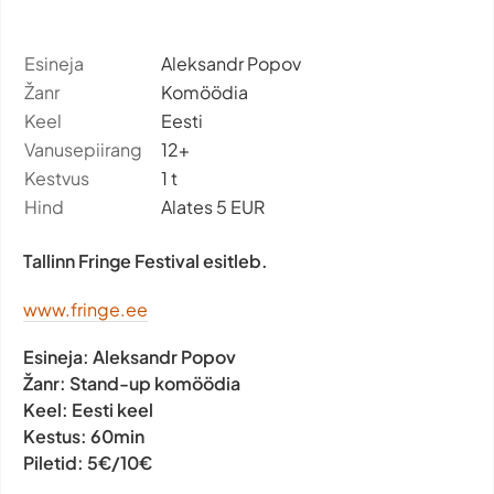
Esineja
Aleksandr Popov
Žanr
Komöödia
Keel
Eesti
Vanusepiirang
12+
Kestvus
1 t
Hind
Alates 5 EUR
Tallinn Fringe Festival esitleb.
www.fringe.ee
Esineja:
Aleksandr Popov
Žanr:
Stand-up komöödia
Keel:
Eesti keel
Kestus:
60min
Piletid:
5€/10€