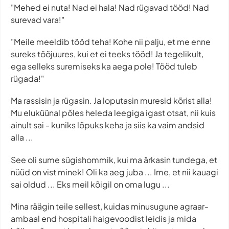
"Mehed ei nuta! Nad ei hala! Nad rügavad tööd! Nad
surevad vara!"
"Meile meeldib tööd teha! Kohe nii palju, et me enne
sureks tööjuures, kui et ei teeks tööd! Ja tegelikult,
ega selleks suremiseks ka aega pole! Tööd tuleb
rügada!"
Ma rassisin ja rügasin. Ja loputasin muresid kõrist alla!
Mu eluküünal põles heleda leegiga igast otsat, nii kuis
ainult sai - kuniks lõpuks keha ja siis ka vaim andsid
alla ...
See oli sume sügishommik, kui ma ärkasin tundega, et
nüüd on vist minek! Oli ka aeg juba ... Ime, et nii kauagi
sai oldud ... Eks meil kõigil on oma lugu ...
Mina räägin teile sellest, kuidas minusugune agraar-
ambaal end hospitali haigevoodist leidis ja mida