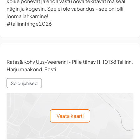
kõike põnevat ja enda vastu õõva tekitavat ma seal
nägin ja kogesin. See ei ole vabandus - see on lolli
looma lahkamine!
#tallinnfringe2026
Ratas&Kohv Uus-Veerenni
Pille tänav 11, 10138 Tallinn,
•
Harju maakond, Eesti
Sõidujuhised
Vaata kaarti