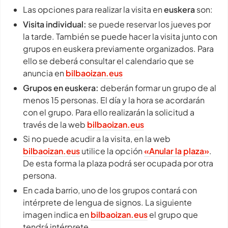
Las opciones para realizar la visita en
euskera
son:
Visita individual:
se puede reservar los jueves por
la tarde. También se puede hacer la visita junto con
grupos en euskera previamente organizados. Para
ello se deberá consultar el calendario que se
anuncia en
bilbaoizan.eus
Grupos en euskera:
deberán formar un grupo de al
menos 15 personas. El día y la hora se acordarán
con el grupo. Para ello realizarán la solicitud a
través de la web
bilbaoizan.eus
Si no puede acudir a la visita, en la web
bilbaoizan.eus
utilice la opción
«Anular la plaza»
.
De esta forma la plaza podrá ser ocupada por otra
persona.
En cada barrio, uno de los grupos contará con
intérprete de lengua de signos. La siguiente
imagen indica en
bilbaoizan.eus
el grupo que
tendrá intérprete.